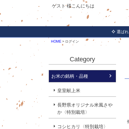
ゲスト 様こんにちは
選ばれ
HOME
ログイン
Category
お米の銘柄・品種
皇室献上米
長野県オリジナル米風さや
か〈特別栽培〉
コシヒカリ〈特別栽培〉