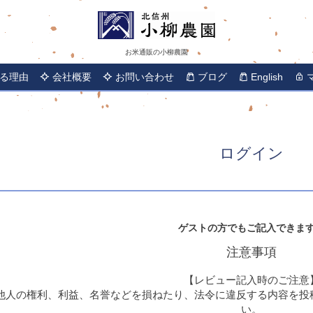
お米通販の小柳農園
る理由
会社概要
お問い合わせ
ブログ
English
ログイン
ゲストの方でもご記入できま
注意事項
【レビュー記入時のご注意
他人の権利、利益、名誉などを損ねたり、法令に違反する内容を投
い。