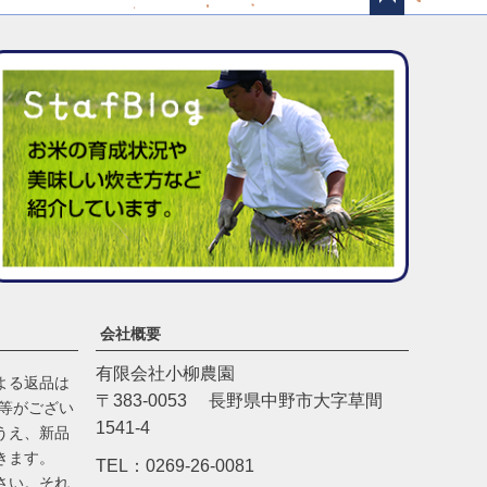
ペー
ジト
ップ
へ
会社概要
有限会社小柳農園
よる返品は
〒383-0053 長野県中野市大字草間
品等がござい
1541-4
うえ、新品
きます。
TEL：0269-26-0081
さい。それ