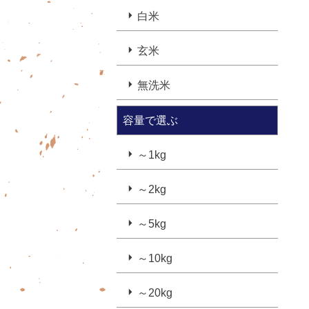
白米
玄米
無洗米
容量で選ぶ
～1kg
～2kg
～5kg
～10kg
～20kg