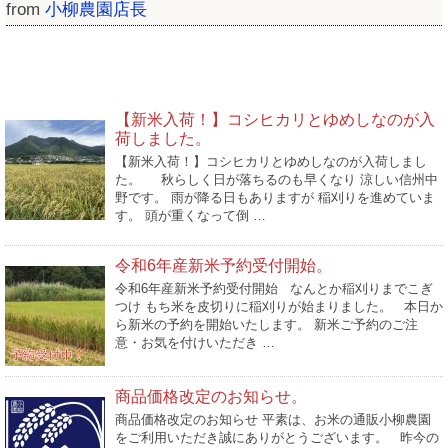
from
小柳農園店長
ブログ新着
【新米入荷！】コシヒカリとゆめしなのが入
荷しました。
【新米入荷！】コシヒカリとゆめしなのが入荷しまし
た。 秋らしく日が落ちるのも早くなり 涼しい信州中
野です。 雨が降る日もありますが 稲刈りを進めていま
す。 頭が重くなって倒 …
令和6年産新米予約受付開始。
令和6年産新米予約受付開始 なんとか稲刈りまでこぎ
つけ もち米を皮切りに稲刈りが始まりました。 本日か
ら新米の予約を開始いたします。 新米ご予約のご注
意・お気を付けいただき …
商品価格改定のお知らせ。
商品価格改定のお知らせ 平素は、お米の通販小柳農園
をご利用いただき誠にありがとうございます。 昨今の