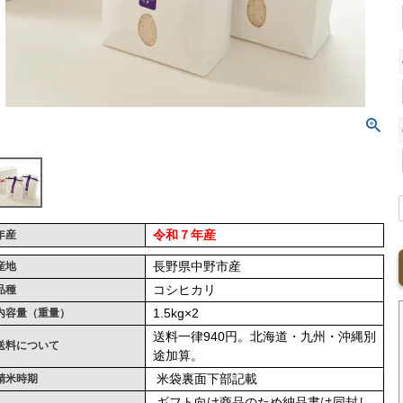
令和７年産
年産
長野県中野市産
産地
コシヒカリ
品種
1.5kg×2
内容量（重量）
送料一律940円。北海道・九州・沖縄別
送料について
途加算。
米袋裏面下部記載
精米時期
ギフト向け商品のため納品書は同封し