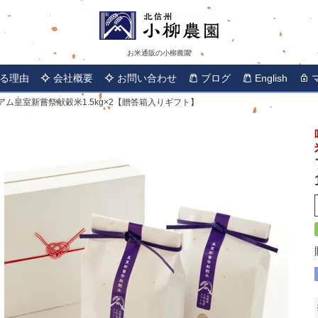
お米通販の小柳農園
る理由
会社概要
お問い合わせ
ブログ
English
アム皇室新嘗祭献穀米1.5kg×2【贈答箱入りギフト】