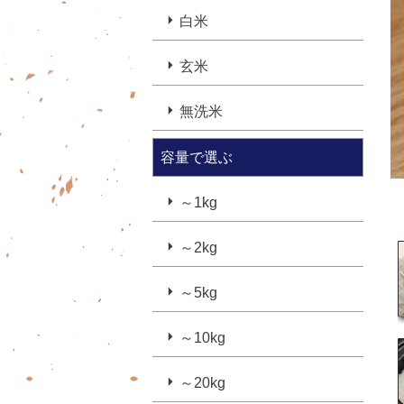
白米
玄米
無洗米
容量で選ぶ
～1kg
～2kg
～5kg
～10kg
～20kg