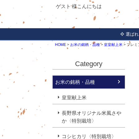
ゲスト 様こんにちは
選ばれ
HOME
お米の銘柄・品種
皇室献上米
プレミ
Category
お米の銘柄・品種
皇室献上米
長野県オリジナル米風さや
か〈特別栽培〉
コシヒカリ〈特別栽培〉