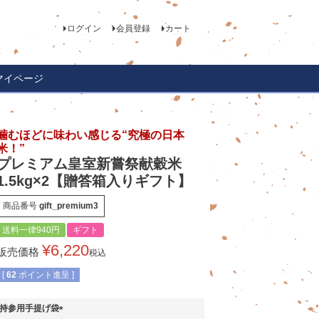
ログイン
会員登録
カート
マイページ
噛むほどに味わい感じる“究極の日本
米！”
プレミアム皇室新嘗祭献穀米
1.5kg×2【贈答箱入りギフト】
商品番号
gift_premium3
送料一律940円
ギフト
¥
6,220
販売価格
税込
[
62
ポイント進呈 ]
持参用手提げ袋