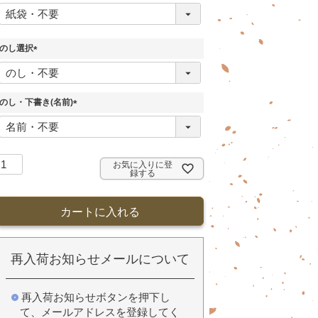
(
必
須
のし選択
)
(
必
須
のし・下書き(名前)
)
(
必
須
)
お気に入りに登
録する
カートに入れる
再入荷お知らせメールについて
再入荷お知らせボタンを押下し
て、メールアドレスを登録してく