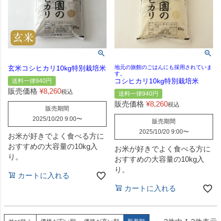
玄米コシヒカリ10kg特別栽培米
地元の旅館のごはんにも採用されていま
す。
コシヒカリ10kg特別栽培米
送料一律940円
販売価格
¥
8,260
税込
送料一律940円
販売価格
¥
8,260
税込
販売期間
2025/10/20 9:00
〜
販売期間
2025/10/20 9:00
〜
お米が好きでよく食べる方に
おすすめの大容量の10kg入
お米が好きでよく食べる方に
り。
おすすめの大容量の10kg入
り。
カートに入れる
カートに入れる