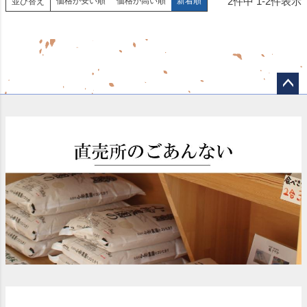
2
件中
1
-
2
件表示
価格が安い順
価格が高い順
新着順
並び替え
ペー
ジト
ップ
へ