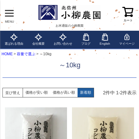
カート
MENU
お米通販の小柳農園
選ばれる理由
会社概要
お問い合わせ
ブログ
English
マイページ
HOME
容量で選ぶ
～10kg
～10kg
2
件中
1
-
2
件表示
価格が安い順
価格が高い順
新着順
並び替え