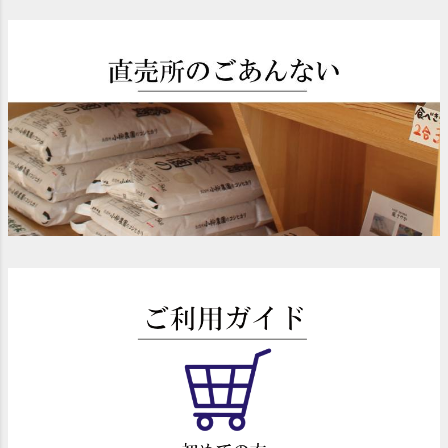
ペー
ジト
ップ
へ