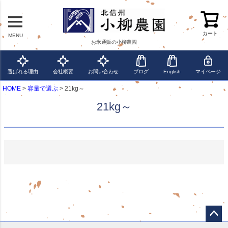
カート
MENU
お米通販の小柳農園
選ばれる理由
会社概要
お問い合わせ
ブログ
English
マイページ
HOME
容量で選ぶ
21kg～
21kg～