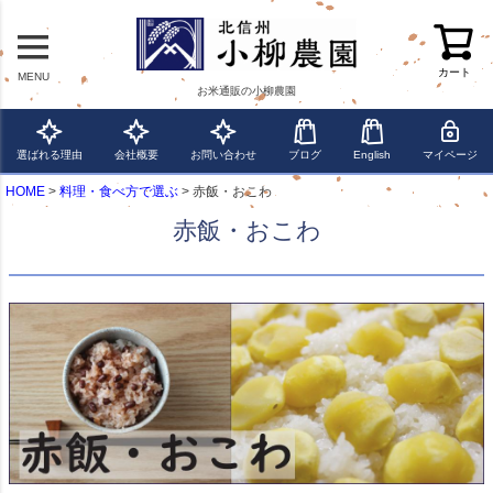
カート
MENU
お米通販の小柳農園
選ばれる理由
会社概要
お問い合わせ
ブログ
English
マイページ
HOME
料理・食べ方で選ぶ
赤飯・おこわ
赤飯・おこわ