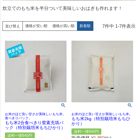
炊立てのもち米を半分ついて美味しいおはぎも作れます！
7
件中
1
-
7
件表示
価格が安い順
価格が高い順
新着順
並び替え
お米のほど良い甘さが美味しいもち米。
お米のほど良い甘さが美味しいもち米。
食べきりパック。
もち米2kg（特別栽培米もちひ
もち米2合食べきり窒素充填パ
かり）
ック（特別栽培米もちひかり）
送料一律940円
送料一律940円
販売価格
¥
1,850