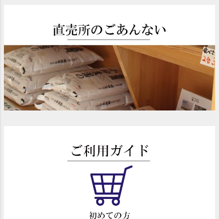
ジト
ップ
へ