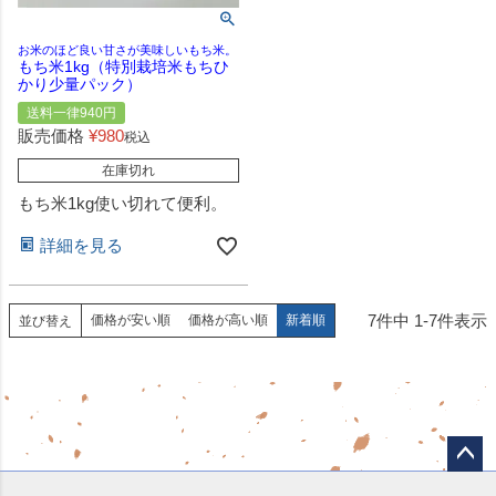
お米のほど良い甘さが美味しいもち米。
もち米1kg（特別栽培米もちひ
かり少量パック）
送料一律940円
販売価格
¥
980
税込
在庫切れ
もち米1kg使い切れて便利。
詳細を見る
7
件中
1
-
7
件表示
価格が安い順
価格が高い順
新着順
並び替え
ペー