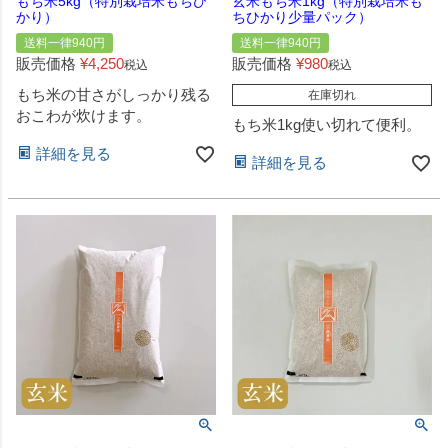
もち米5kg（特別栽培米もちひ
玄米もち米1kg（特別栽培米も
かり）
ちひかり少量パック）
送料一律940円
送料一律940円
販売価格
¥
4,250
販売価格
¥
980
税込
税込
もち米の甘さがしっかり残る
在庫切れ
おこわが炊けます。
もち米1kg使い切れて便利。
詳細を見る
詳細を見る