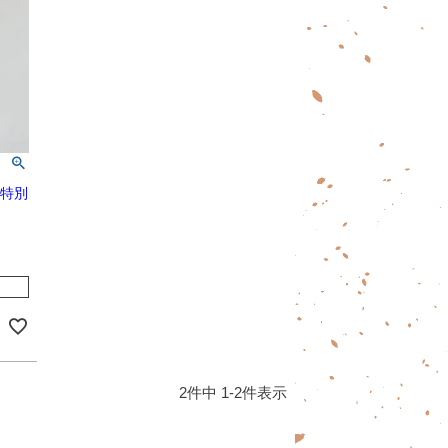
g特別
2
件中
1
-
2
件表示