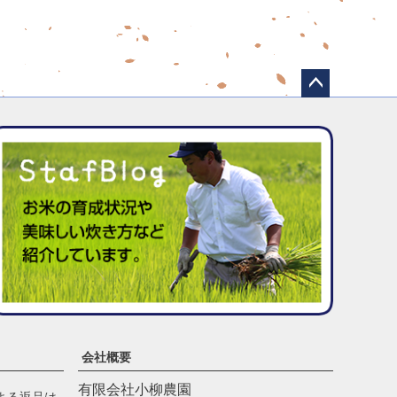
ペー
ジト
ップ
へ
会社概要
有限会社小柳農園