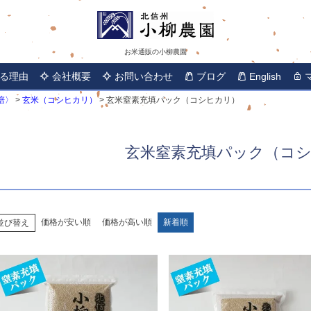
お米通販の小柳農園
る理由
会社概要
お問い合わせ
ブログ
English
培〉
玄米（コシヒカリ）
玄米窒素充填パック（コシヒカリ）
玄米窒素充填パック（コ
価格が安い順
価格が高い順
新着順
並び替え