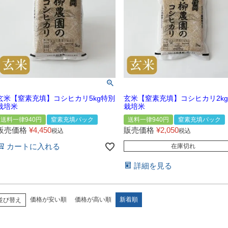
玄米【窒素充填】コシヒカリ5kg特別
玄米【窒素充填】コシヒカリ2k
栽培米
栽培米
送料一律940円
窒素充填パック
送料一律940円
窒素充填パック
販売価格
¥
4,450
販売価格
¥
2,050
税込
税込
カートに入れる
在庫切れ
詳細を見る
価格が安い順
価格が高い順
新着順
並び替え