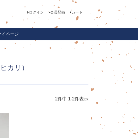
ログイン
会員登録
カート
マイページ
シヒカリ）
2
件中
1
-
2
件表示