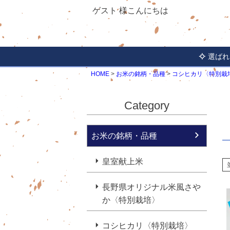
ゲスト 様こんにちは
選ばれ
HOME
お米の銘柄・品種
コシヒカリ〈特別栽
Category
お米の銘柄・品種
皇室献上米
長野県オリジナル米風さや
か〈特別栽培〉
コシヒカリ〈特別栽培〉