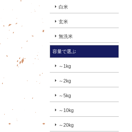
白米
玄米
無洗米
容量で選ぶ
～1kg
～2kg
～5kg
～10kg
～20kg