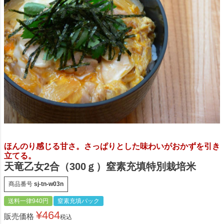
ほんのり感じる甘さ。さっぱりとした味わいがおかずを引き
立てる。
天竜乙女2合（300ｇ）窒素充填特別栽培米
商品番号
sj-tn-w03n
送料一律940円
窒素充填パック
¥
464
販売価格
税込