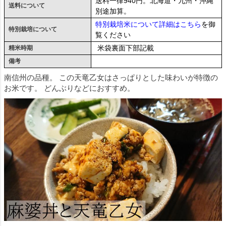
送料一律940円。北海道・九州・沖縄
送料について
別途加算。
特別栽培米について詳細はこちら
を御
特別栽培について
覧ください
米袋裏面下部記載
精米時期
備考
南信州の品種。 この天竜乙女はさっぱりとした味わいが特徴の
お米です。 どんぶりなどにおすすめ。