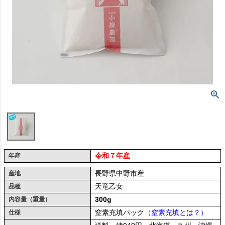
令和７年産
年産
長野県中野市産
産地
天竜乙女
品種
300g
内容量（重量）
窒素充填パック
（窒素充填とは？）
仕様