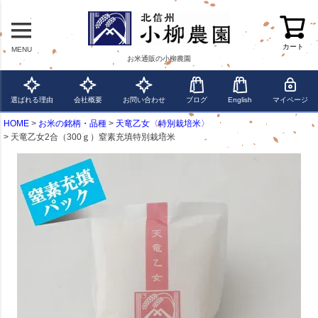
カート
MENU
お米通販の小柳農園
選ばれる理由
会社概要
お問い合わせ
ブログ
English
マイページ
HOME
お米の銘柄・品種
天竜乙女〈特別栽培米〉
天竜乙女2合（300ｇ）窒素充填特別栽培米