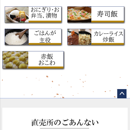
ペー
ジト
ップ
へ