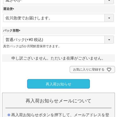
必
須
運送便
)
(
必
須
パック形態
)
(
必
真空パックは5か月間鮮度保持できます。
須
)
申し訳ございません。ただいま在庫がございません。
お気に入りに登録する
再入荷お知らせ
再入荷お知らせメールについて
再入荷お知らせボタンを押下して、メールアドレスを登