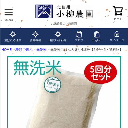
カート
MENU
お米通販の小柳農園
選ばれる理由
会社概要
お問い合わせ
ブログ
English
マイページ
HOME
種類で選ぶ
無洗米
無洗米ごはん大盛り4杯分【2.6合×5・送料込】