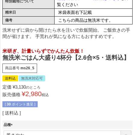
特別栽培について
覧ください
米袋表面右下記載
精米日
こちらの商品は無洗米です。
備考
洗米せずに袋から開けたら水を注いで炊飯開始。 ご飯炊きの手
間が省けます。 手荒れが気になる方にもおすすめです。
米研ぎ、計量いらずでかんたん炊飯！
無洗米ごはん大盛り4杯分【2.6合×5・送料込】
商品番号
ms26_5
送料込
無洗米対応可
定価
¥
3,130
のところ
¥
2,980
販売価格
税込
[
30
ポイント進呈 ]
送料込
品種
(