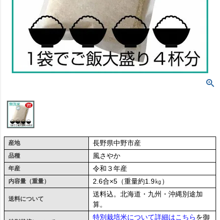
長野県中野市産
産地
風さやか
品種
令和３年産
年産
2.6合×5（重量約1.9㎏）
内容量（重量）
送料込。北海道・九州・沖縄別途加
送料について
算。
特別栽培米について詳細はこちら
を御