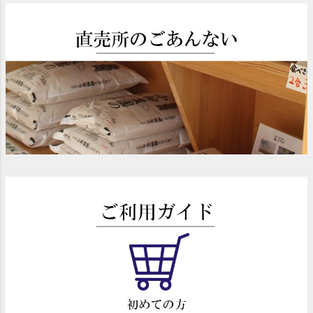
ジト
ップ
へ