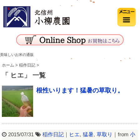
美味しいお米の通販
ホーム
>
稲作日記
>
「 ヒエ」 一覧
根性いります！猛暑の草取り。
2015/07/31
稲作日記
｜
ヒエ
,
猛暑
,
草取り
｜from
小