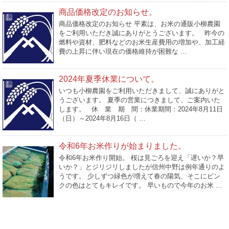
商品価格改定のお知らせ。
商品価格改定のお知らせ 平素は、お米の通販小柳農園
をご利用いただき誠にありがとうございます。 昨今の
燃料や資材、肥料などのお米生産費用の増加や、加工経
費の上昇に伴い現在の価格維持が困難な …
2024年夏季休業について。
いつも小柳農園をご利用いただきまして、誠にありがと
うございます。 夏季の営業につきまして、ご案内いた
します。 休 業 期 間：休業期間：2024年8月11日
（日）～2024年8月16日（ …
令和6年お米作りが始まりました。
令和6年お米作り開始。 桜は見ごろを迎え「遅いか？早
いか？」とジリジリしましたが信州中野は例年通りのよ
うです。 少しずつ緑色が増えて春の陽気、そこにピン
クの色はとてもキレイです。 早いもので今年のお米 …