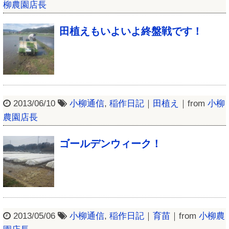
柳農園店長
田植えもいよいよ終盤戦です！
2013/06/10
小柳通信
,
稲作日記
｜
田植え
｜from
小柳
農園店長
ゴールデンウィーク！
2013/05/06
小柳通信
,
稲作日記
｜
育苗
｜from
小柳農