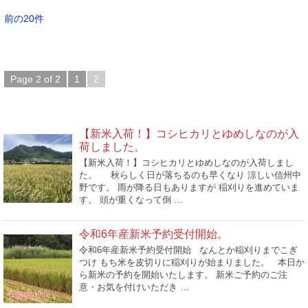
前の20件
Page 2 of 2
1
2
ブログ新着
【新米入荷！】コシヒカリとゆめしなのが入
荷しました。
【新米入荷！】コシヒカリとゆめしなのが入荷しまし
た。 秋らしく日が落ちるのも早くなり 涼しい信州中
野です。 雨が降る日もありますが 稲刈りを進めていま
す。 頭が重くなって倒 …
令和6年産新米予約受付開始。
令和6年産新米予約受付開始 なんとか稲刈りまでこぎ
つけ もち米を皮切りに稲刈りが始まりました。 本日か
ら新米の予約を開始いたします。 新米ご予約のご注
意・お気を付けいただき …