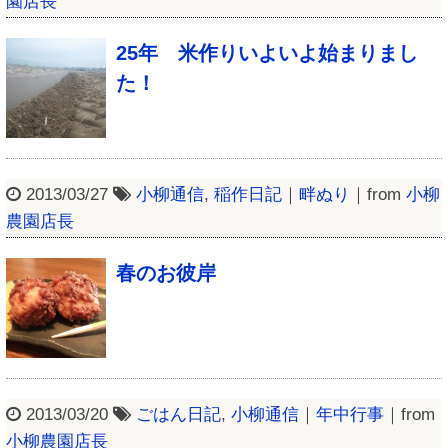
園店長
25年 米作りいよいよ始まりまし
た！
2013/03/27
小柳通信
,
稲作日記
｜
畔ぬり
｜from
小柳
農園店長
春のお彼岸
2013/03/20
ごはん日記
,
小柳通信
｜
年中行事
｜from
小柳農園店長