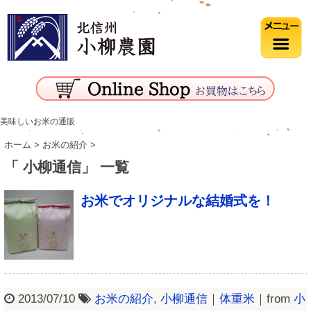
美味しいお米の通販
ホーム
>
お米の紹介
>
「 小柳通信」 一覧
お米でオリジナルな結婚式を！
2013/07/10
お米の紹介
,
小柳通信
｜
体重米
｜from
小