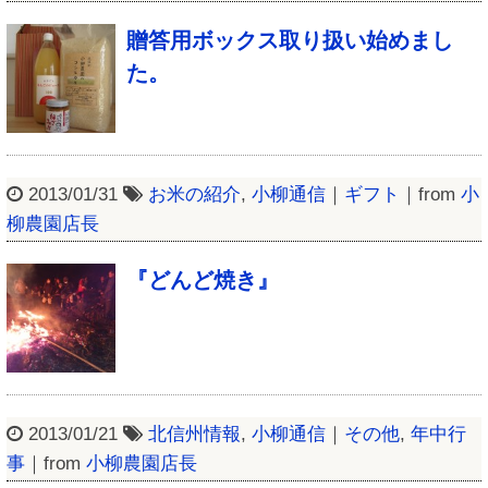
贈答用ボックス取り扱い始めまし
た。
2013/01/31
お米の紹介
,
小柳通信
｜
ギフト
｜from
小
柳農園店長
『どんど焼き』
2013/01/21
北信州情報
,
小柳通信
｜
その他
,
年中行
事
｜from
小柳農園店長