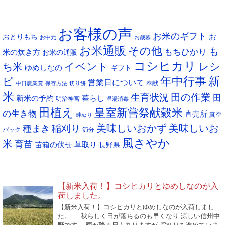
ー
タグ
カ
お客様の声
イ
お米のギフト
お
おとりもち
お中元
お歳暮
ブ
お米通販
その他
も
もちひかり
米の炊き方
お米の通販
コシヒカリ
イベント
レシ
ち米
ゆめしなの
ギフト
年中行事
新
ピ
営業日について
奉献
中日農業賞
保存方法
切り餅
米
生育状況
田の作業
田
新米の予約
暮らし
明治神宮
温湯消毒
田植え
皇室新嘗祭献穀米
の生き物
直売所
真空
畔ぬり
稲刈り
美味しいおかず
美味しいお
種まき
パック
節分
風さやか
米
育苗
苗箱の伏せ
草取り
長野県
NEW POST
【新米入荷！】コシヒカリとゆめしなのが入
荷しました。
【新米入荷！】コシヒカリとゆめしなのが入荷しまし
た。 秋らしく日が落ちるのも早くなり 涼しい信州中