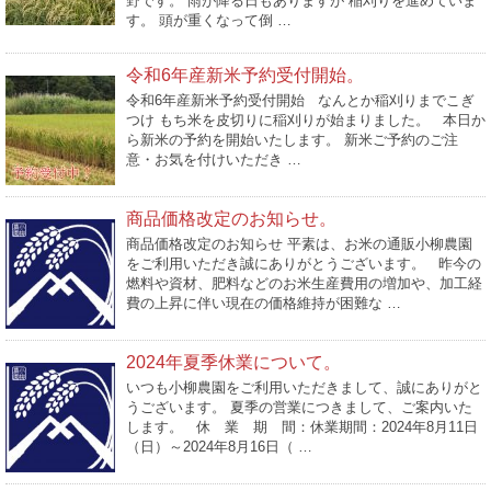
野です。 雨が降る日もありますが 稲刈りを進めていま
す。 頭が重くなって倒 …
令和6年産新米予約受付開始。
令和6年産新米予約受付開始 なんとか稲刈りまでこぎ
つけ もち米を皮切りに稲刈りが始まりました。 本日か
ら新米の予約を開始いたします。 新米ご予約のご注
意・お気を付けいただき …
商品価格改定のお知らせ。
商品価格改定のお知らせ 平素は、お米の通販小柳農園
をご利用いただき誠にありがとうございます。 昨今の
燃料や資材、肥料などのお米生産費用の増加や、加工経
費の上昇に伴い現在の価格維持が困難な …
2024年夏季休業について。
いつも小柳農園をご利用いただきまして、誠にありがと
うございます。 夏季の営業につきまして、ご案内いた
します。 休 業 期 間：休業期間：2024年8月11日
（日）～2024年8月16日（ …