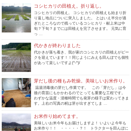
コシヒカリの田植え。折り返し。
コシヒカリの田植え。 コシヒカリの田植えも始まり折
り返し地点についに突入しました。 とはいえ半分が過
ぎたところなので残っているコシヒカリ・献上米は中
旬？下旬？までには田植えを完了させます。 元気に育
っ …
代かきが終わりました
代かきが落ち着き、我が家のコシヒカリの田植えがピー
クを迎えています！！同じようにみえる田んぼでも個性
があって楽しいですよ(^-^)/
芽だし後の種もみ乾燥。美味しいお米作り。
温湯消毒後の芽だし作業です。 この「芽だし」は今
後の育苗にもかかわるのでとっても重要な工程です。
わずかな温度・浸種時間でも発芽の様子は変わってきま
す。上右の写真の籾は芽が出すぎてしま …
お米作り始めてます。
美味しいお米今年もお届けしますよ！ いよいよ今年も
お米作り！！ ・・・・・？！ トラクターを田んぼに