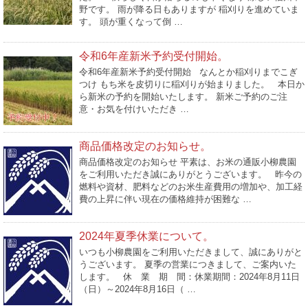
野です。 雨が降る日もありますが 稲刈りを進めていま
す。 頭が重くなって倒 …
令和6年産新米予約受付開始。
令和6年産新米予約受付開始 なんとか稲刈りまでこぎ
つけ もち米を皮切りに稲刈りが始まりました。 本日か
ら新米の予約を開始いたします。 新米ご予約のご注
意・お気を付けいただき …
商品価格改定のお知らせ。
商品価格改定のお知らせ 平素は、お米の通販小柳農園
をご利用いただき誠にありがとうございます。 昨今の
燃料や資材、肥料などのお米生産費用の増加や、加工経
費の上昇に伴い現在の価格維持が困難な …
2024年夏季休業について。
いつも小柳農園をご利用いただきまして、誠にありがと
うございます。 夏季の営業につきまして、ご案内いた
します。 休 業 期 間：休業期間：2024年8月11日
（日）～2024年8月16日（ …