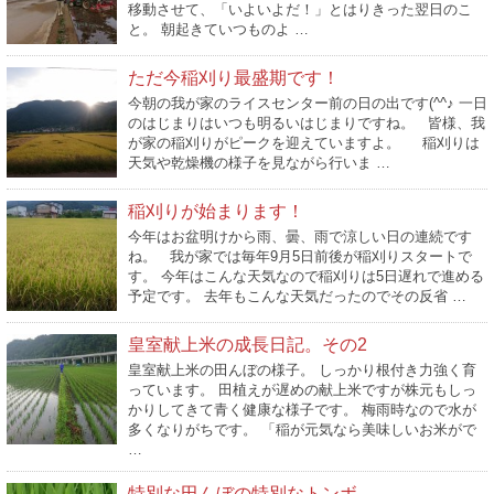
移動させて、「いよいよだ！」とはりきった翌日のこ
と。 朝起きていつものよ …
ただ今稲刈り最盛期です！
今朝の我が家のライスセンター前の日の出です(^^♪ 一日
のはじまりはいつも明るいはじまりですね。 皆様、我
が家の稲刈りがピークを迎えていますよ。 稲刈りは
天気や乾燥機の様子を見ながら行いま …
稲刈りが始まります！
今年はお盆明けから雨、曇、雨で涼しい日の連続です
ね。 我が家では毎年9月5日前後が稲刈りスタートで
す。 今年はこんな天気なので稲刈りは5日遅れで進める
予定です。 去年もこんな天気だったのでその反省 …
皇室献上米の成長日記。その2
皇室献上米の田んぼの様子。 しっかり根付き力強く育
っています。 田植えが遅めの献上米ですが株元もしっ
かりしてきて青く健康な様子です。 梅雨時なので水が
多くなりがちです。 「稲が元気なら美味しいお米がで
…
特別な田んぼの特別なトンボ…