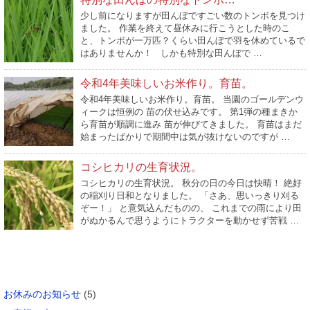
少し前になりますが田んぼですごい数のトンボを見つけ
ました。 作業を終えて昼休みに行こうとした時のこ
と、トンボが一万匹？くらい田んぼで羽を休めているで
はありませんか！ しかも特別な田んぼで …
令和4年美味しいお米作り。育苗。
令和4年美味しいお米作り。育苗。 当園のゴールデンウ
ィークは恒例の 苗の伏せ込みです。 第1弾の種まきか
ら育苗が順調に進み 苗が伸びてきました。 育苗はまだ
始まったばかりで期間中は気が抜けないのですが …
コシヒカリの生育状況。
コシヒカリの生育状況。 秋分の日の今日は快晴！ 絶好
の稲刈り日和となりました。 「さあ、思いっきり刈る
ぞー！」 と意気込んだものの、 これまでの雨により田
がぬかるんで思うようにトラクターを動かせず苦戦 …
カテゴリー
お休みのお知らせ
(5)