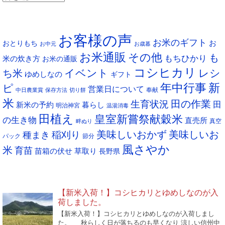
ー
タグ
カ
お客様の声
イ
お米のギフト
お
おとりもち
お中元
お歳暮
ブ
お米通販
その他
も
もちひかり
米の炊き方
お米の通販
コシヒカリ
イベント
レシ
ち米
ゆめしなの
ギフト
年中行事
新
ピ
営業日について
奉献
中日農業賞
保存方法
切り餅
米
生育状況
田の作業
田
新米の予約
暮らし
明治神宮
温湯消毒
田植え
皇室新嘗祭献穀米
の生き物
直売所
真空
畔ぬり
稲刈り
美味しいおかず
美味しいお
種まき
パック
節分
風さやか
米
育苗
苗箱の伏せ
草取り
長野県
NEW POST
【新米入荷！】コシヒカリとゆめしなのが入
荷しました。
【新米入荷！】コシヒカリとゆめしなのが入荷しまし
た。 秋らしく日が落ちるのも早くなり 涼しい信州中