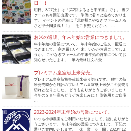
日！！
明日、8/27(土）は「第2回ふるさと甲子園」です。 当フ
ァームも今回初出店です。 準備は着々と進めておりま
す。 イベントの詳細は「北信州こやなぎファームふる
さと甲子園参戦！！」 をご参照ください。 …
お米の通販、年末年始の営業につきまして。
年末年始の営業について。 年末年始のご注文・配送に
つきまして。 寒さ厳しい年末、いかがお過ごしでしょ
うか。 こやなぎファームの年末年始の営業についてお
知らせいたします。 年内最終注文の受 …
プレミアム皇室献上米完売。
プレミアム皇室新嘗祭献穀米売り切れです。 昨年の新
米発売時から好評のプレミアム皇室献上米がこの度売り
切れとなりました。 どうもありがとうございました！
今年の２９年産もどうぞお楽しみに！ 贈答用とご自宅
…
2023-2024年末年始の営業について。
いつも小柳農園をご利用いただきまして、誠にありがと
うございます。 年末年始の営業につきまして、下記の
通りご案内いたします。 休 業 期 間：2023年12