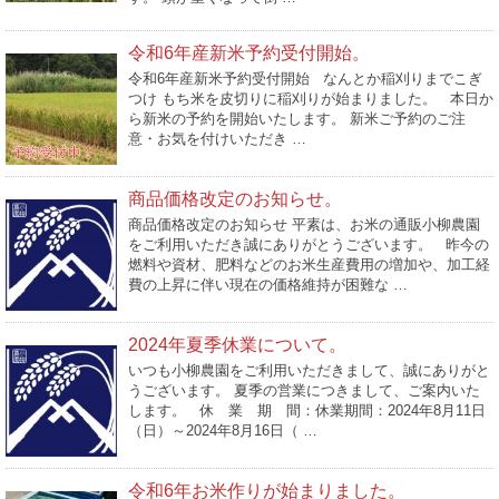
令和6年産新米予約受付開始。
令和6年産新米予約受付開始 なんとか稲刈りまでこぎ
つけ もち米を皮切りに稲刈りが始まりました。 本日か
ら新米の予約を開始いたします。 新米ご予約のご注
意・お気を付けいただき …
商品価格改定のお知らせ。
商品価格改定のお知らせ 平素は、お米の通販小柳農園
をご利用いただき誠にありがとうございます。 昨今の
燃料や資材、肥料などのお米生産費用の増加や、加工経
費の上昇に伴い現在の価格維持が困難な …
2024年夏季休業について。
いつも小柳農園をご利用いただきまして、誠にありがと
うございます。 夏季の営業につきまして、ご案内いた
します。 休 業 期 間：休業期間：2024年8月11日
（日）～2024年8月16日（ …
令和6年お米作りが始まりました。