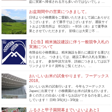
盆に実家へ帰省される方も多いのではないでしょ …
お盆期間中の営業につきまして。
日頃より小柳農園をご愛顧いただきまして誠にありがと
うございます。 さて勝手ではございますが、通販サイ
トおよび直売所は 8/13(日）～8/16（水）まで夏季休
業とさせていただきます。 皆様には大変ご不 …
【公告】精米施設建設に伴う一般競争入札の
実施について
有限会社小柳農園は、精米施設を新たに建設する運びと
なりました。 つきましては、建設工事の入札を実施い
たします。 参加申請方法等、詳細につきましては以下
リンクよりＰＤＦ資料をご覧ください。 …
おいしいお米の試食やります。フーデックス
2018。
おいしいお米の試食行います。 今年もフーデックス
Japanに出展です！ 小柳農園のお米の試食も行います。
多くの方との出会いと様々なお話ができるのを楽しみに
しています！ 日時:3/6(火)～3/9(金 …
ふるさと甲子園開幕までいよいよあと1