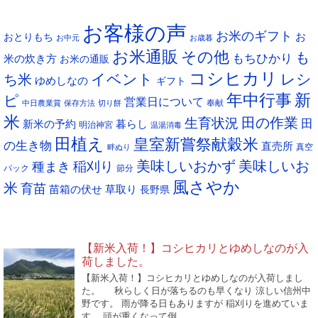
タグ
カ
お客様の声
イ
お米のギフト
お
おとりもち
お中元
お歳暮
ブ
お米通販
その他
も
もちひかり
米の炊き方
お米の通販
コシヒカリ
イベント
レシ
ち米
ゆめしなの
ギフト
年中行事
新
ピ
営業日について
奉献
中日農業賞
保存方法
切り餅
米
生育状況
田の作業
田
新米の予約
暮らし
明治神宮
温湯消毒
田植え
皇室新嘗祭献穀米
の生き物
直売所
真空
畔ぬり
稲刈り
美味しいおかず
美味しいお
種まき
パック
節分
風さやか
米
育苗
苗箱の伏せ
草取り
長野県
NEW POST
【新米入荷！】コシヒカリとゆめしなのが入
荷しました。
【新米入荷！】コシヒカリとゆめしなのが入荷しまし
た。 秋らしく日が落ちるのも早くなり 涼しい信州中
野です。 雨が降る日もありますが 稲刈りを進めていま
す。 頭が重くなって倒 …