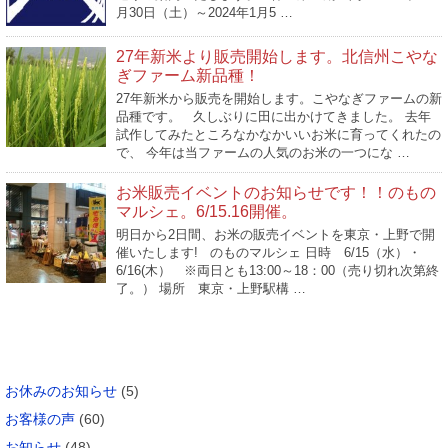
月30日（土）～2024年1月5 …
27年新米より販売開始します。北信州こやな
ぎファーム新品種！
27年新米から販売を開始します。こやなぎファームの新
品種です。 久しぶりに田に出かけてきました。 去年
試作してみたところなかなかいいお米に育ってくれたの
で、 今年は当ファームの人気のお米の一つにな …
お米販売イベントのお知らせです！！のもの
マルシェ。6/15.16開催。
明日から2日間、お米の販売イベントを東京・上野で開
催いたします! のものマルシェ 日時 6/15（水）・
6/16(木） ※両日とも13:00～18：00（売り切れ次第終
了。） 場所 東京・上野駅構 …
カテゴリー
お休みのお知らせ
(5)
お客様の声
(60)
お知らせ
(48)