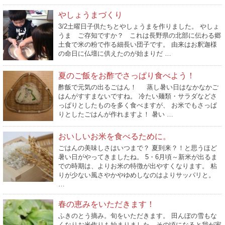
やしょうまづくり
3/2土曜日子供たちとやしょうまを作りました。 やしょ
うま ご存知ですか？ これは長野県の北部に伝わる郷
土食で米の粉で作る細長い団子です。 由来はお釈迦様
の命日に仏壇に供えたのが始まりだ …
夏のご飯をお酢でさっぱり食べよう！
酢飯で元気の出るごはん！ 蒸し暑い日はなかなかご
はんがすすまないですね。 冷たい麺類・サラダなどさ
っぱりとしたものを多く食べますが、 お米でもさっぱ
りとしたごはんが作れますよ！ 暑い …
おいしいお米を食べるために。
ごはんの美味しさはいつまで？ 夏到来？！と思うほど
暑い日がやってきましたね。 5・6月頃～新米が出るま
での時期は、よりお米の特徴が出やすくなります。 粘
りが少ない風さやかやゆめしなのはよりサッパリと。
…
春の恵みをいただきます！
ふきのとう摘み。旬をいただきます。 田んぼの雪もな
くなりお米作りも始まりました。その頃になると我が家