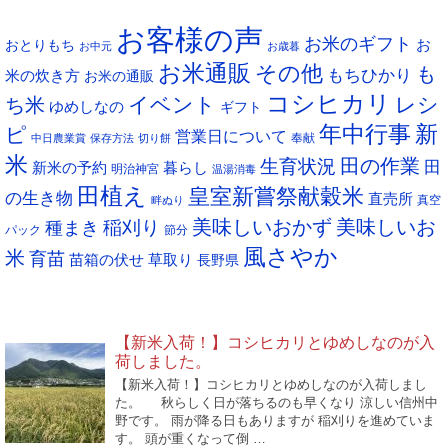
タグ
カ
お客様の声
イ
お米のギフト
お
おとりもち
お中元
お歳暮
ブ
お米通販
その他
も
もちひかり
米の炊き方
お米の通販
コシヒカリ
イベント
レシ
ち米
ゆめしなの
ギフト
年中行事
新
ピ
営業日について
奉献
中日農業賞
保存方法
切り餅
米
生育状況
田の作業
田
新米の予約
暮らし
明治神宮
温湯消毒
田植え
皇室新嘗祭献穀米
の生き物
直売所
真空
畔ぬり
稲刈り
美味しいおかず
美味しいお
種まき
パック
節分
風さやか
米
育苗
苗箱の伏せ
草取り
長野県
NEW POST
【新米入荷！】コシヒカリとゆめしなのが入
荷しました。
【新米入荷！】コシヒカリとゆめしなのが入荷しまし
た。 秋らしく日が落ちるのも早くなり 涼しい信州中
野です。 雨が降る日もありますが 稲刈りを進めていま
す。 頭が重くなって倒 …