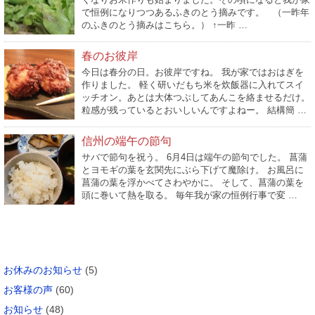
で恒例になりつつあるふきのとう摘みです。 （一昨年
のふきのとう摘みはこちら。） ↑一昨 …
春のお彼岸
今日は春分の日。お彼岸ですね。 我が家ではおはぎを
作りました。 軽く研いだもち米を炊飯器に入れてスイ
ッチオン。あとは大体つぶしてあんこを絡ませるだけ。
粒感が残っているとおいしいんですよねー。 結構簡 …
信州の端午の節句
サバで節句を祝う。 6月4日は端午の節句でした。 菖蒲
とヨモギの葉を玄関先にぶら下げて魔除け。 お風呂に
菖蒲の葉を浮かべてさわやかに。 そして、菖蒲の葉を
頭に巻いて熱を取る。 毎年我が家の恒例行事で変 …
カテゴリー
お休みのお知らせ
(5)
お客様の声
(60)
お知らせ
(48)