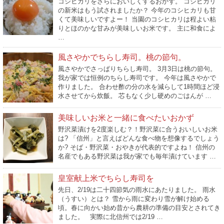
コシヒカリをさらにおいしくするおかず。 コシヒカリ
の新米はもう試されましたか？ 今年のコシヒカリも甘
くて美味しいですよー！ 当園のコシヒカリは程よい粘
りとほのかな甘みが美味しいお米です。 主に和食によ
…
風さやかでちらし寿司。桃の節句。
風さやかでさっぱりちらし寿司。 3月3日は桃の節句。
我が家では恒例のちらし寿司です。 今年は風さやかで
作りました。 合わせ酢の分の水を減らして1時間ほど浸
水させてから炊飯。 芯もなく少し硬めのごはんが …
美味しいお米と一緒に食べたいおかず
野沢菜漬けを2度楽しむ？！野沢菜に合うおいしいお米
は? 「信州」と言えばどんな食べ物を想像するでしょう
か? そば・野沢菜・おやきが代表的ですよね！ 信州の
名産でもある野沢菜は我が家でも毎年漬けています …
皇室献上米でちらし寿司を
先日、2/19は二十四節気の雨水にあたりました。 雨水
（うすい）とは？ 雪から雨に変わり雪が解け始める
頃。春に向かい始め昔から農耕の準備の目安とされてき
ました。 実際に北信州では2/19 …