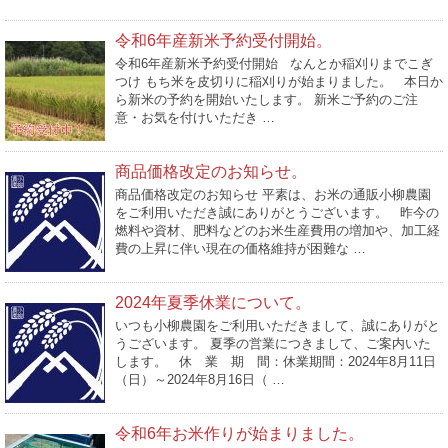
令和6年産新米予約受付開始。
令和6年産新米予約受付開始 なんとか稲刈りまでこぎ
つけ もち米を皮切りに稲刈りが始まりました。 本日か
ら新米の予約を開始いたします。 新米ご予約のご注
意・お気を付けいただき …
商品価格改定のお知らせ。
商品価格改定のお知らせ 平素は、お米の通販小柳農園
をご利用いただき誠にありがとうございます。 昨今の
燃料や資材、肥料などのお米生産費用の増加や、加工経
費の上昇に伴い現在の価格維持が困難な …
2024年夏季休業について。
いつも小柳農園をご利用いただきまして、誠にありがと
うございます。 夏季の営業につきまして、ご案内いた
します。 休 業 期 間：休業期間：2024年8月11日
（日）～2024年8月16日（ …
令和6年お米作りが始まりました。