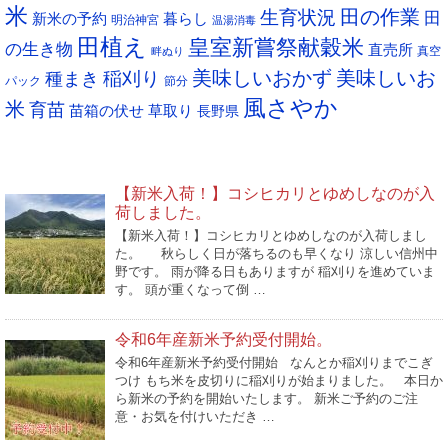
米
生育状況
田の作業
田
新米の予約
暮らし
明治神宮
温湯消毒
田植え
皇室新嘗祭献穀米
の生き物
直売所
真空
畔ぬり
稲刈り
美味しいおかず
美味しいお
種まき
パック
節分
風さやか
米
育苗
苗箱の伏せ
草取り
長野県
NEW POST
【新米入荷！】コシヒカリとゆめしなのが入
荷しました。
【新米入荷！】コシヒカリとゆめしなのが入荷しまし
た。 秋らしく日が落ちるのも早くなり 涼しい信州中
野です。 雨が降る日もありますが 稲刈りを進めていま
す。 頭が重くなって倒 …
令和6年産新米予約受付開始。
令和6年産新米予約受付開始 なんとか稲刈りまでこぎ
つけ もち米を皮切りに稲刈りが始まりました。 本日か
ら新米の予約を開始いたします。 新米ご予約のご注
意・お気を付けいただき …