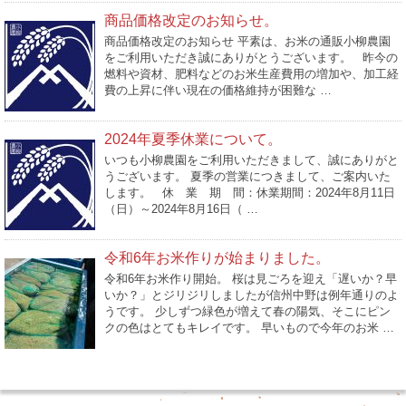
商品価格改定のお知らせ。
商品価格改定のお知らせ 平素は、お米の通販小柳農園
をご利用いただき誠にありがとうございます。 昨今の
燃料や資材、肥料などのお米生産費用の増加や、加工経
費の上昇に伴い現在の価格維持が困難な …
2024年夏季休業について。
いつも小柳農園をご利用いただきまして、誠にありがと
うございます。 夏季の営業につきまして、ご案内いた
します。 休 業 期 間：休業期間：2024年8月11日
（日）～2024年8月16日（ …
令和6年お米作りが始まりました。
令和6年お米作り開始。 桜は見ごろを迎え「遅いか？早
いか？」とジリジリしましたが信州中野は例年通りのよ
うです。 少しずつ緑色が増えて春の陽気、そこにピン
クの色はとてもキレイです。 早いもので今年のお米 …