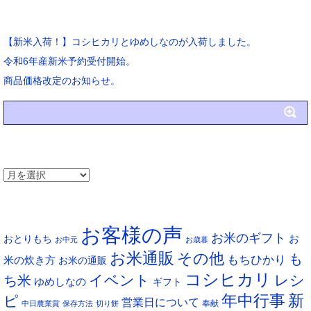
ブログ新着
【新米入荷！】コシヒカリとゆめしなのが入荷しました。
令和6年産新米予約受付開始。
商品価格改定のお知らせ。
アーカイブ
ア
ー
タグ
カ
お客様の声
イ
お米のギフト
お
おとりもち
お中元
お歳暮
ブ
お米通販
その他
も
もちひかり
米の炊き方
お米の通販
コシヒカリ
イベント
レシ
ち米
ゆめしなの
ギフト
年中行事
新
ピ
営業日について
奉献
中日農業賞
保存方法
切り餅