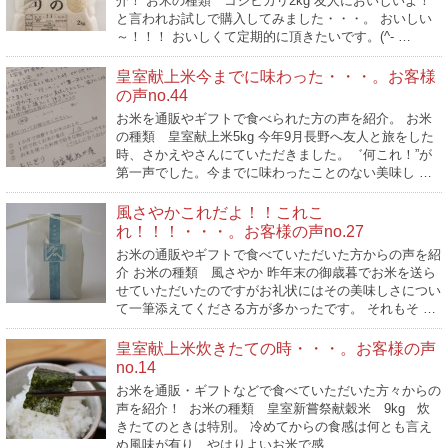
介！ お米の種類 コシヒカリ2kg 友人においしいよ！
と言われお試しで購入してみました・・・。 おいしい
～！！！ おいしくて定期的に頂きたいです。(^- …
皇室献上米今までに味わった・・・。お客様
の声no.44
お米を通販やギフトで食べられた方の声を紹介。 お米
の種類 皇室献上米5kg 今年9月長野へ友人と旅をした
時、さかえやさんにていただきました。゛何これ！”が
第一声でした。今までに味わったことのない美味し …
風さやかこれだよ！！これこ
れ！！！・・・。お客様の声no.27
お米の通販やギフトで食べていただいた方からの声を紹
介 お米の種類 風さやか 昨年末の御歳暮でお米を送ら
せていただいたのですがお礼状にはその美味しさについ
て一筆添えてくださる方が多かったです。 それもそ …
皇室献上米炊きたての時・・・。お客様の声
no.14
お米を通販・ギフトなどで食べていただいた方々からの
声を紹介！ お米の種類 皇室新嘗祭献穀米 9kg 炊
きたてのときは特別。 冷めてからの食感は何とも言え
ぬ風味が有り、やはりよいお米で感 …