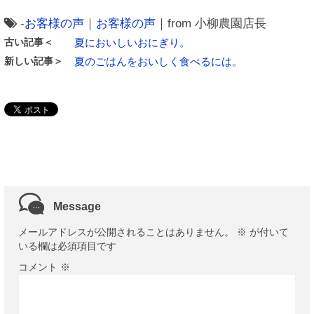
-
お客様の声
｜
お客様の声
｜from 小柳農園店長
古い記事＜
夏においしいおにぎり。
新しい記事＞
夏のごはんをおいしく食べるには。
Message
メールアドレスが公開されることはありません。
※
が付いて
いる欄は必須項目です
コメント
※