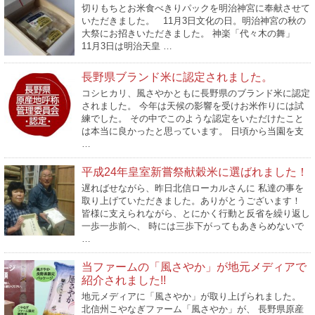
切りもちとお米食べきりパックを明治神宮に奉献させて
いただきました。 11月3日文化の日。明治神宮の秋の
大祭にお招きいただきました。 神楽「代々木の舞」
11月3日は明治天皇 …
長野県ブランド米に認定されました。
コシヒカリ、風さやかともに長野県のブランド米に認定
されました。 今年は天候の影響を受けお米作りには試
練でした。 その中でこのような認定をいただけたこと
は本当に良かったと思っています。 日頃から当園を支
…
平成24年皇室新嘗祭献穀米に選ばれました！
遅ればせながら、昨日北信ローカルさんに 私達の事を
取り上げていただきました。ありがとうございます！
皆様に支えられながら、とにかく行動と反省を繰り返し
一歩一歩前へ、 時には三歩下がってもあきらめないで
…
当ファームの「風さやか」が地元メディアで
紹介されました!!
地元メディアに「風さやか」が取り上げられました。
北信州こやなぎファーム「風さやか」が、 長野県原産