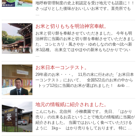
地呼称管理制度の史上初認定を受け地元でも話題に！！
さっぱりとした後味がおいしいお米です。直売所でも
…
お米と切りもちを明治神宮奉献。
お米と切り餅を奉献させていただきました。 今年も明
治神宮に当園のお米と切り餅を奉献させていただきまし
た。 コシヒカリ・風さやか・ゆめしなのの食べ比べ新
米3品種。 出来立てほやほやの新米もちひかりでつい
…
お米日本一コンテスト。
29年産のお米・・・。 11月の末に行われた「お米日本
一コンテスト」において、 全国522点のお米の中から
トップ12位に当園のお米が選ばれました！ &nb …
地元の情報紙に紹介されました。
こんにちわ。北信州 小柳農園です。 先日、「はかり
売り」の出来るお店ということで地元の情報紙に当園が
紹介されました。 当園ではおいしく食べていただける
ように 1kg～ はかり売りをしております。 特に …