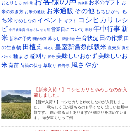
お客様の声
お米のギフト
お
おとりもち
お中元
お歳暮
ブ
お米通販
その他
も
もちひかり
米の炊き方
お米の通販
コシヒカリ
イベント
レシ
ち米
ゆめしなの
ギフト
年中行事
新
ピ
営業日について
奉献
中日農業賞
保存方法
切り餅
米
生育状況
田の作業
田
新米の予約
暮らし
明治神宮
温湯消毒
田植え
皇室新嘗祭献穀米
の生き物
直売所
真空
畔ぬり
稲刈り
美味しいおかず
美味しいお
種まき
パック
節分
風さやか
米
育苗
苗箱の伏せ
草取り
長野県
NEW POST
【新米入荷！】コシヒカリとゆめしなのが入
荷しました。
【新米入荷！】コシヒカリとゆめしなのが入荷しまし
た。 秋らしく日が落ちるのも早くなり 涼しい信州中
野です。 雨が降る日もありますが 稲刈りを進めていま
す。 頭が重くなって倒 …