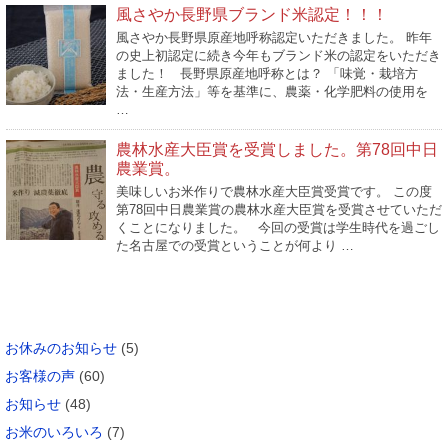
風さやか長野県ブランド米認定！！！
風さやか長野県原産地呼称認定いただきました。 昨年
の史上初認定に続き今年もブランド米の認定をいただき
ました！ 長野県原産地呼称とは？ 「味覚・栽培方
法・生産方法」等を基準に、農薬・化学肥料の使用を
…
農林水産大臣賞を受賞しました。第78回中日
農業賞。
美味しいお米作りで農林水産大臣賞受賞です。 この度
第78回中日農業賞の農林水産大臣賞を受賞させていただ
くことになりました。 今回の受賞は学生時代を過ごし
た名古屋での受賞ということが何より …
カテゴリー
お休みのお知らせ
(5)
お客様の声
(60)
お知らせ
(48)
お米のいろいろ
(7)