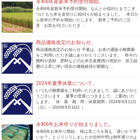
令和6年産新米予約受付開始。
令和6年産新米予約受付開始 なんとか稲刈りまでこぎ
つけ もち米を皮切りに稲刈りが始まりました。 本日か
ら新米の予約を開始いたします。 新米ご予約のご注
意・お気を付けいただき …
商品価格改定のお知らせ。
商品価格改定のお知らせ 平素は、お米の通販小柳農園
をご利用いただき誠にありがとうございます。 昨今の
燃料や資材、肥料などのお米生産費用の増加や、加工経
費の上昇に伴い現在の価格維持が困難な …
2024年夏季休業について。
いつも小柳農園をご利用いただきまして、誠にありがと
うございます。 夏季の営業につきまして、ご案内いた
します。 休 業 期 間：休業期間：2024年8月11日
（日）～2024年8月16日（ …
令和6年お米作りが始まりました。
令和6年お米作り開始。 桜は見ごろを迎え「遅いか？早
いか？」とジリジリしましたが信州中野は例年通りのよ