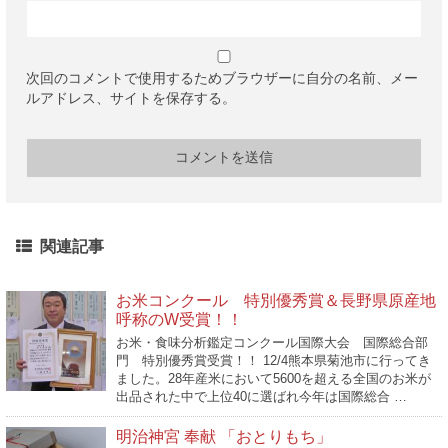
次回のコメントで使用するためブラウザーに自分の名前、メー
ルアドレス、サイトを保存する。
関連記事
お米コンクール 特別優秀賞＆長野県原産地
呼称のW受賞！！
お米・食味分析鑑定コンクール国際大会 国際総合部
門 特別優秀賞受賞！！ 12/4熊本県菊池市に行ってき
ました。28年産米において5600を超える全国のお米が
出品された中で上位40に選ばれ今年は国際総合 …
明治神宮 奉献 「おとりもち」