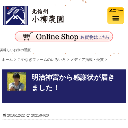
美味しいお米の通販
ホーム
>
こやなぎファームのいろいろ
>
メディア掲載・受賞
>
明治神宮から感謝状が届き
ました！
2016/12/22
2021/04/20