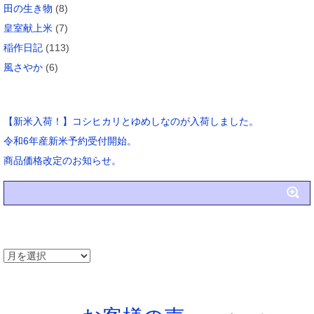
田の生き物
(8)
皇室献上米
(7)
稲作日記
(113)
風さやか
(6)
ブログ新着
【新米入荷！】コシヒカリとゆめしなのが入荷しました。
令和6年産新米予約受付開始。
商品価格改定のお知らせ。
アーカイブ
ア
ー
タグ
カ
イ