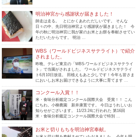
明治神宮から感謝状が届きました！
師走は走る。 とにかくあわただしいです。 そんな
日々の中、先日明治神宮より感謝状が届きました！ 今
年の秋に明治神宮に我が家のお米とお餅を奉献させてい
ただいたからです。 明治 …
WBS（ワールドビジネスサテライト）で紹介
されました。
昨晩、テレビ東京の「WBS-ワールドビジネスサテライ
ト」で当園がされました。 ワールドビジネスサテライ
ト6月10日放送。 田植えもあと少しです！今年も皆さま
においしお米お届けできるように大事に育てます …
コンクール入賞！！
米・食味分析鑑定コンクール国際大会 受賞！！ こん
にちわ。小柳農園 新井康寛です。 今日はうれしいお
知らせがございます。 11/23.24に行われた 第16回
米・食味分析鑑定コンクール国際大会で特別 …
お米と切りもちを明治神宮奉献。
お米と切り餅を奉献させていただきました。 今年も明