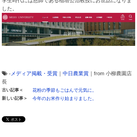
学生時代には恩師である稲垣公治教授にお世話になりま
した。
-
メディア掲載・受賞
｜
中日農業賞
｜from 小柳農園店
長
古い記事＜
花粉の季節もごはんで元気に。
新しい記事＞
今年のお米作り始まりました。