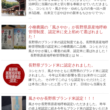
治神宮に当園のお米と切り餅を奉献させていただきまし
た。 コシヒカリ・風さやか・ゆめしなのの食べ比べ新
米3品種。 出来立てほやほやの新米もちひかりでつい
…
小柳農園の「風さやか」が長野県原産地呼称
管理制度、認定米に史上初めて選ばれまし
た！
長野県のブランド米の認定制度である。長野県原産地呼
称管理制度の認定米に小柳農園の二品種、コシヒカリと
風さやかが厳しい審査の結果、認定米に選ばれました！
長野県原産地呼称管理制度とは ht …
長野県ブランド米に認定されました。
コシヒカリ、風さやかともに長野県のブランド米に認定
されました。 今年は天候の影響を受けお米作りには試
練でした。 その中でこのような認定をいただけたこと
は本当に良かったと思っています。 日頃から当園を支
…
風さやか長野県ブランド米認定！！！
風さやか長野県原産地呼称認定いただきました。 昨年
の史上初認定に続き今年もブランド米の認定をいただき