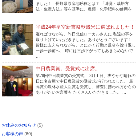
ました！ 長野県原産地呼称とは？ 「味覚・栽培方
法・生産方法」等を基準に、農薬・化学肥料の使用を
…
平成24年皇室新嘗祭献穀米に選ばれました！
遅ればせながら、昨日北信ローカルさんに 私達の事を
取り上げていただきました。ありがとうございます！
皆様に支えられながら、とにかく行動と反省を繰り返し
一歩一歩前へ、 時には三歩下がってもあきらめないで
…
中日農業賞。受賞式に出席。
第78回中日農業賞の受賞式。 3月１日、爽やかな晴れの
日に名古屋で中日農業賞の受賞式が行われました。 最
高賞の農林水産大臣賞を受賞し、審査に携われ方からの
ありがたいお言葉も たくさんいただきました。 …
カテゴリー
お休みのお知らせ
(5)
お客様の声
(60)