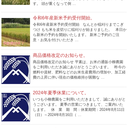
す。 頭が重くなって倒 …
令和6年産新米予約受付開始。
令和6年産新米予約受付開始 なんとか稲刈りまでこぎ
つけ もち米を皮切りに稲刈りが始まりました。 本日か
ら新米の予約を開始いたします。 新米ご予約のご注
意・お気を付けいただき …
商品価格改定のお知らせ。
商品価格改定のお知らせ 平素は、お米の通販小柳農園
をご利用いただき誠にありがとうございます。 昨今の
燃料や資材、肥料などのお米生産費用の増加や、加工経
費の上昇に伴い現在の価格維持が困難な …
2024年夏季休業について。
いつも小柳農園をご利用いただきまして、誠にありがと
うございます。 夏季の営業につきまして、ご案内いた
します。 休 業 期 間：休業期間：2024年8月11日
（日）～2024年8月16日（ …