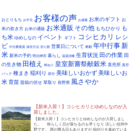
ー
タグ
カ
お客様の声
イ
お米のギフト
お
おとりもち
お中元
お歳暮
ブ
お米通販
その他
も
もちひかり
米の炊き方
お米の通販
コシヒカリ
イベント
レシ
ち米
ゆめしなの
ギフト
年中行事
新
ピ
営業日について
奉献
中日農業賞
保存方法
切り餅
米
生育状況
田の作業
田
新米の予約
暮らし
明治神宮
温湯消毒
田植え
皇室新嘗祭献穀米
の生き物
直売所
真空
畔ぬり
稲刈り
美味しいおかず
美味しいお
種まき
パック
節分
風さやか
米
育苗
苗箱の伏せ
草取り
長野県
NEW POST
【新米入荷！】コシヒカリとゆめしなのが入
荷しました。
【新米入荷！】コシヒカリとゆめしなのが入荷しまし
た。 秋らしく日が落ちるのも早くなり 涼しい信州中
野です。 雨が降る日もありますが 稲刈りを進めていま