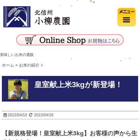
美味しいお米の通販
ホーム
>
お米の紹介
>
皇室献上米3kgが新登場！
2022/04/10
2022/04/16
【
新規格登場！
皇室献上米3kg】お客様の声から生