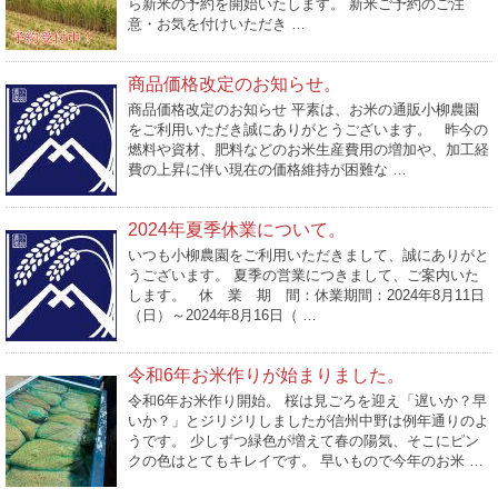
ら新米の予約を開始いたします。 新米ご予約のご注
意・お気を付けいただき …
商品価格改定のお知らせ。
商品価格改定のお知らせ 平素は、お米の通販小柳農園
をご利用いただき誠にありがとうございます。 昨今の
燃料や資材、肥料などのお米生産費用の増加や、加工経
費の上昇に伴い現在の価格維持が困難な …
2024年夏季休業について。
いつも小柳農園をご利用いただきまして、誠にありがと
うございます。 夏季の営業につきまして、ご案内いた
します。 休 業 期 間：休業期間：2024年8月11日
（日）～2024年8月16日（ …
令和6年お米作りが始まりました。
令和6年お米作り開始。 桜は見ごろを迎え「遅いか？早
いか？」とジリジリしましたが信州中野は例年通りのよ
うです。 少しずつ緑色が増えて春の陽気、そこにピン
クの色はとてもキレイです。 早いもので今年のお米 …