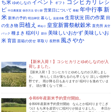
コシヒカリ
イベント
レシ
ち米
ゆめしなの
ギフト
年中行事
新
ピ
営業日について
奉献
中日農業賞
保存方法
切り餅
米
生育状況
田の作業
田
新米の予約
暮らし
明治神宮
温湯消毒
田植え
皇室新嘗祭献穀米
の生き物
直売所
真空
畔ぬり
稲刈り
美味しいおかず
美味しいお
種まき
パック
節分
風さやか
米
育苗
苗箱の伏せ
草取り
長野県
NEW POST
【新米入荷！】コシヒカリとゆめしなのが入
荷しました。
【新米入荷！】コシヒカリとゆめしなのが入荷しまし
た。 秋らしく日が落ちるのも早くなり 涼しい信州中
野です。 雨が降る日もありますが 稲刈りを進めていま
す。 頭が重くなって倒 …
令和6年産新米予約受付開始。
令和6年産新米予約受付開始 なんとか稲刈りまでこぎ
つけ もち米を皮切りに稲刈りが始まりました。 本日か