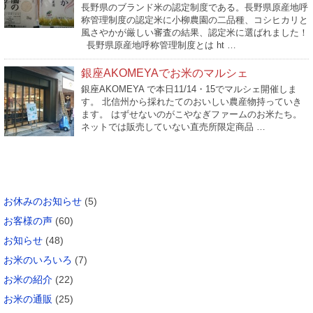
長野県のブランド米の認定制度である。長野県原産地呼
称管理制度の認定米に小柳農園の二品種、コシヒカリと
風さやかが厳しい審査の結果、認定米に選ばれました！
長野県原産地呼称管理制度とは ht …
銀座AKOMEYAでお米のマルシェ
銀座AKOMEYA で本日11/14・15でマルシェ開催しま
す。 北信州から採れたてのおいしい農産物持っていき
ます。 はずせないのがこやなぎファームのお米たち。
ネットでは販売していない直売所限定商品 …
カテゴリー
お休みのお知らせ
(5)
お客様の声
(60)
お知らせ
(48)
お米のいろいろ
(7)
お米の紹介
(22)
お米の通販
(25)