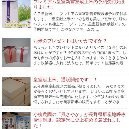
プレミアム皇室新嘗祭献上米の予約受付始ま
りました。
２７年新米！ プレミアム皇室新嘗祭献穀米予約受付承
ります。 皇室献上米の中でも最も美しい玄米で、味の
バランスも極上の 「プレミアム皇室新嘗祭献穀米」の
予約開始です！ こやなぎファームの …
お米のプレゼントはいかがですか？
ちょっとしたプレゼントに食べきりサイズ（３合）のお
米はいかがですか？ 4色の袋の中から自由に選べて、し
かも自分の好きなお米を入れられます。炊くときもその
まま炊飯器に入れて洗うだけ。簡単です！披露宴の最
…
皇室献上米、通販開始です！！
28年産皇室献穀米の販売が始まりました！ みなさま大
変長らくお待たせしております。 いよいよ28年産皇室
新嘗祭献穀米販売開始いたします。今年は大雨や台風に
悩まされましたが無事新米の販売をすることができ …
小柳農園の「風さやか」が長野県原産地呼称
管理制度、認定米に史上初めて選ばれまし
た！