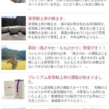
タートされている方は、とにかく新しい生活に慣れる
…
皇室献上米の種まき。
皇室献上米の種まき。 菜の花が咲き乱れる4月最終日。
皇室献上米の種まきを行いました。 種まきに使う土も
有機培土を使います。 農薬が使われていないので育苗
中も気を付けて管理します。 今年は昨年よりもた …
新顔（風さやか・もちひかり）登場です！！
コシヒカリと正反対のお米、「風さやか」の通販はじま
りました。 お待たせいたしました！ 風さやか2ｋｇ規
格いよいよ新登場です。 もともと大人気のため数は少
ないですがぜひ食べてみてください！ …
プレミアム皇室献上米の通販が始まりまし
た。
プレミアム皇室献上米の通販スタートです。 究極のコ
シヒカリが今年も販売開始です。 大変長らくお待たせ
いたしました！ 数量限定での販売ですのでお早めにご
注文ください。 御歳暮やギフトにピッ …