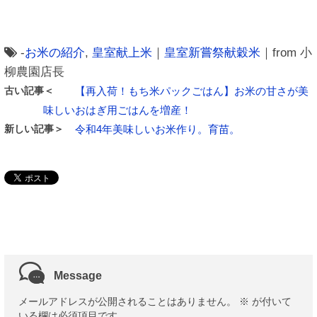
-
お米の紹介
,
皇室献上米
｜
皇室新嘗祭献穀米
｜from 小
柳農園店長
古い記事＜
【再入荷！もち米パックごはん】お米の甘さが美
味しいおはぎ用ごはんを増産！
新しい記事＞
令和4年美味しいお米作り。育苗。
Message
メールアドレスが公開されることはありません。
※
が付いて
いる欄は必須項目です