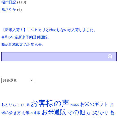
稲作日記
(113)
風さやか
(6)
ブログ新着
【新米入荷！】コシヒカリとゆめしなのが入荷しました。
令和6年産新米予約受付開始。
商品価格改定のお知らせ。
アーカイブ
ア
ー
タグ
カ
お客様の声
イ
お米のギフト
お
おとりもち
お中元
お歳暮
ブ
お米通販
その他
も
もちひかり
米の炊き方
お米の通販