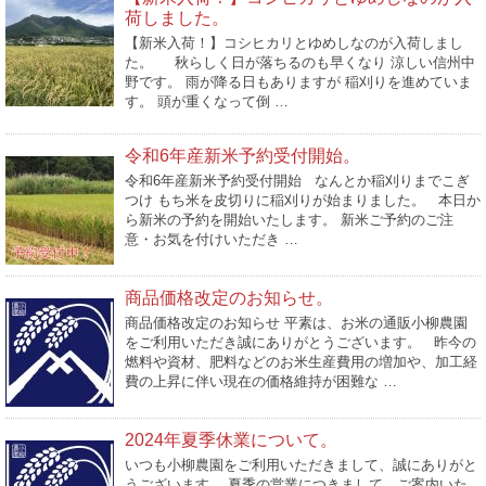
荷しました。
【新米入荷！】コシヒカリとゆめしなのが入荷しまし
た。 秋らしく日が落ちるのも早くなり 涼しい信州中
野です。 雨が降る日もありますが 稲刈りを進めていま
す。 頭が重くなって倒 …
令和6年産新米予約受付開始。
令和6年産新米予約受付開始 なんとか稲刈りまでこぎ
つけ もち米を皮切りに稲刈りが始まりました。 本日か
ら新米の予約を開始いたします。 新米ご予約のご注
意・お気を付けいただき …
商品価格改定のお知らせ。
商品価格改定のお知らせ 平素は、お米の通販小柳農園
をご利用いただき誠にありがとうございます。 昨今の
燃料や資材、肥料などのお米生産費用の増加や、加工経
費の上昇に伴い現在の価格維持が困難な …
2024年夏季休業について。
いつも小柳農園をご利用いただきまして、誠にありがと
うございます。 夏季の営業につきまして、ご案内いた