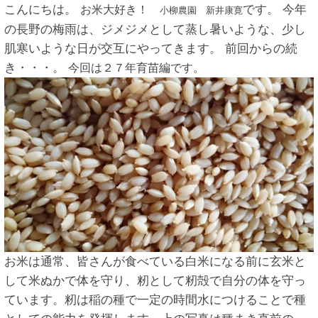
こんにちは。
です。 今年
お米大好き！
小柳農園 新井康寛
の長野の梅雨は、ジメジメとして蒸し暑いような、少し
肌寒いような日が交互にやってきます。 前回からの続
き・・・。
今回は２７年育苗編です。
お米は通常、皆さんが食べている白米になる前に玄米と
して米ぬかで体を守り、籾として籾殻で自分の体を守っ
ています。籾は稲の種で一定の時間水につけることで種