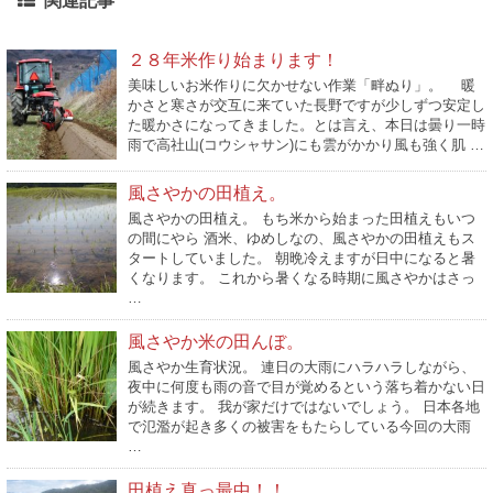
関連記事
２８年米作り始まります！
美味しいお米作りに欠かせない作業「畔ぬり」。 暖
かさと寒さが交互に来ていた長野ですが少しずつ安定し
た暖かさになってきました。とは言え、本日は曇り一時
雨で高社山(コウシャサン)にも雲がかかり風も強く肌 …
風さやかの田植え。
風さやかの田植え。 もち米から始まった田植えもいつ
の間にやら 酒米、ゆめしなの、風さやかの田植えもス
タートしていました。 朝晩冷えますが日中になると暑
くなります。 これから暑くなる時期に風さやかはさっ
…
風さやか米の田んぼ。
風さやか生育状況。 連日の大雨にハラハラしながら、
夜中に何度も雨の音で目が覚めるという落ち着かない日
が続きます。 我が家だけではないでしょう。 日本各地
で氾濫が起き多くの被害をもたらしている今回の大雨
…
田植え真っ最中！！