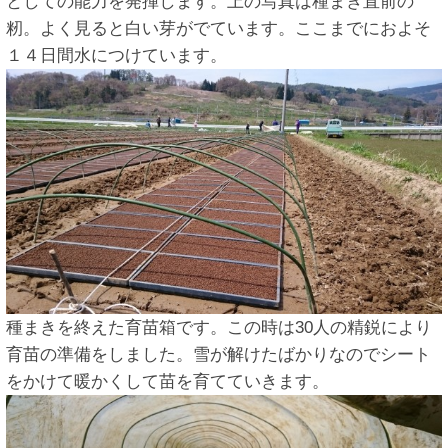
としての能力を発揮します。上の写真は種まき直前の
籾。よく見ると白い芽がでています。ここまでにおよそ
１４日間水につけています。
種まきを終えた育苗箱です。この時は30人の精鋭により
育苗の準備をしました。雪が解けたばかりなのでシート
をかけて暖かくして苗を育てていきます。