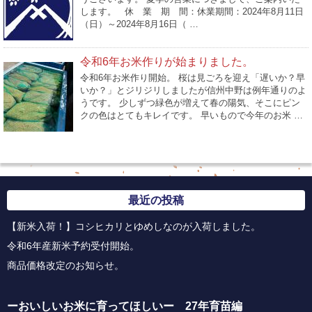
します。 休 業 期 間：休業期間：2024年8月11日
（日）～2024年8月16日（ …
令和6年お米作りが始まりました。
令和6年お米作り開始。 桜は見ごろを迎え「遅いか？早
いか？」とジリジリしましたが信州中野は例年通りのよ
うです。 少しずつ緑色が増えて春の陽気、そこにピン
クの色はとてもキレイです。 早いもので今年のお米 …
最近の投稿
【新米入荷！】コシヒカリとゆめしなのが入荷しました。
令和6年産新米予約受付開始。
商品価格改定のお知らせ。
ーおいしいお米に育ってほしいー 27年育苗編