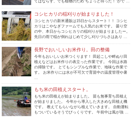
てはならず、でも植物のため”ちょっと待った！”がで …
コシヒカリの稲刈りが始まりました！
コシヒカリの新米通販は15日からスタート！！ コシヒ
カリはこやなぎファームでも人気のお米です。 曇り空
の中、本日からコシヒカリの稲刈りが始まりましたー。
先日の雨で稲が倒れはじめて少し刈りづらさはあり …
長野でおいしいお米作り。田の整備
今年もおいしいお米つくります！ 田起こしや畔ぬり田
植えなどはお米作りの表立った作業です。 今回は水路
の掃除です。 とてもシンプルな作業で、地味な作業で
す。 お米作りには水が不可欠で育苗中の温度管理や暑
…
もち米の田植えスタート。
もち米の田植えが始まりました。 苗も無事育ち田植え
が始まりました。 今年から導入した大きめな田植え機
です。 教えてもらいながら植えていきます。 自動運転
もついているそうでびっくりです。 午前中は風が強 …