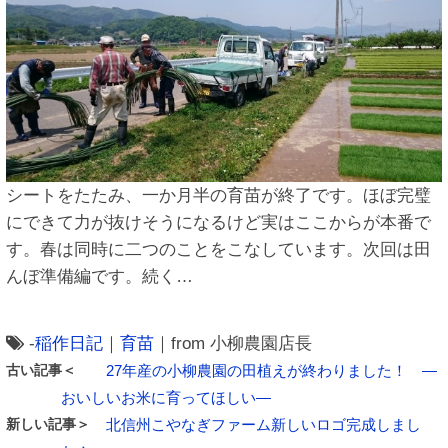
シートをたたみ、一か月半の育苗が終了です。ほぼ完璧
にできて力が抜けそうになるけど実はここからが本番で
す。春は同時に二つのことをこなしています。次回は田
んぼ準備編です。続く…
-
稲作日記
｜
育苗
｜from 小柳農園店長
古い記事＜
27年産の小柳農園の田植えが終わりました！ ―
おいしいお米に育ってほしい―
新しい記事＞
北信州こやなぎファーム新しいロゴ完成しまし