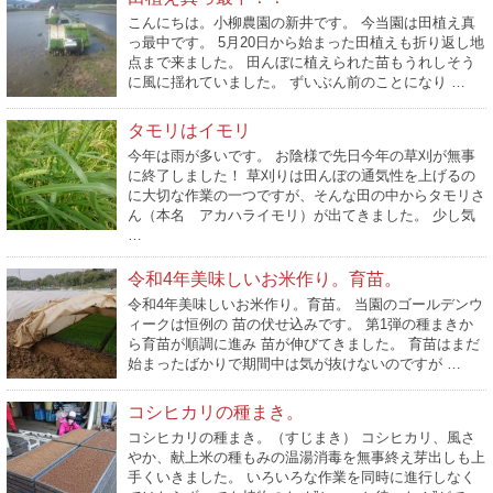
こんにちは。小柳農園の新井です。 今当園は田植え真
っ最中です。 5月20日から始まった田植えも折り返し地
点まで来ました。 田んぼに植えられた苗もうれしそう
に風に揺れていました。 ずいぶん前のことになり …
タモリはイモリ
今年は雨が多いです。 お陰様で先日今年の草刈が無事
に終了しました！ 草刈りは田んぼの通気性を上げるの
に大切な作業の一つですが、そんな田の中からタモリさ
ん（本名 アカハライモリ）が出てきました。 少し気
…
令和4年美味しいお米作り。育苗。
令和4年美味しいお米作り。育苗。 当園のゴールデンウ
ィークは恒例の 苗の伏せ込みです。 第1弾の種まきか
ら育苗が順調に進み 苗が伸びてきました。 育苗はまだ
始まったばかりで期間中は気が抜けないのですが …
コシヒカリの種まき。
コシヒカリの種まき。（すじまき） コシヒカリ、風さ
やか、献上米の種もみの温湯消毒を無事終え芽出しも上
手くいきました。 いろいろな作業を同時に進行しなく