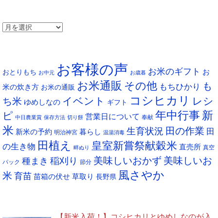
アーカイブ
ア
ー
タグ
カ
お客様の声
イ
お米のギフト
お
おとりもち
お中元
お歳暮
ブ
お米通販
その他
も
もちひかり
米の炊き方
お米の通販
コシヒカリ
イベント
レシ
ち米
ゆめしなの
ギフト
年中行事
新
ピ
営業日について
奉献
中日農業賞
保存方法
切り餅
米
生育状況
田の作業
田
新米の予約
暮らし
明治神宮
温湯消毒
田植え
皇室新嘗祭献穀米
の生き物
直売所
真空
畔ぬり
稲刈り
美味しいおかず
美味しいお
種まき
パック
節分
風さやか
米
育苗
苗箱の伏せ
草取り
長野県
NEW POST
【新米入荷！】コシヒカリとゆめしなのが入