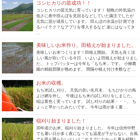
コシヒカリの苗成功！！
コシヒカリの苗元気に育っています！ 朝晩の外気温の
低さに夜中田んぼを見回るなどしていた園主でしたが
元気に苗が成長しています。 田んぼの水温が計測でき
るハイテク？なアプリを導入するなど 楽にはなってき
…
美味しいお米作り。田植えが始まりました。
美味しいお米つくります！田植え開始。 天気も良く涼
しい風が吹いている今日、いよいよ田植えが始まりまし
た。 トップバッターは今年も「もち米」です。 小柳農
園の精鋭部隊が務めます。 間隔や植え付け本数など …
お米の収穫。
もち米試し刈り。 天気の良い先月末、 もちひかりの鳥
よけ網を外し、 午後はもち米の試し刈りをしました。
稲は黄色く実っています。 試し刈りの結果・・・。 ち
ょっと早かったみたいです。 今年は雨が多く夏 …
稲刈り始まりました！
30年産のお米。稲刈り始まりました。 今年は信州中野
でも暑い日が多く夜になっても温度が下がらない、台風
でも雨も降らないというこれまでになかった夏を経験し