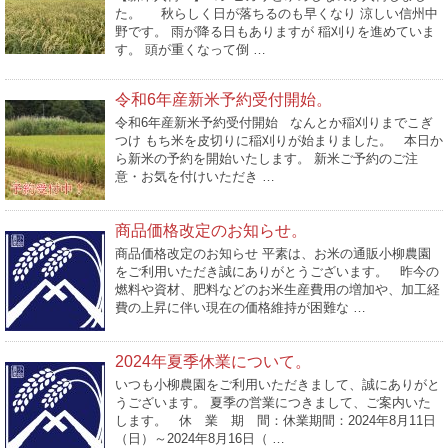
た。 秋らしく日が落ちるのも早くなり 涼しい信州中
野です。 雨が降る日もありますが 稲刈りを進めていま
す。 頭が重くなって倒 …
令和6年産新米予約受付開始。
令和6年産新米予約受付開始 なんとか稲刈りまでこぎ
つけ もち米を皮切りに稲刈りが始まりました。 本日か
ら新米の予約を開始いたします。 新米ご予約のご注
意・お気を付けいただき …
商品価格改定のお知らせ。
商品価格改定のお知らせ 平素は、お米の通販小柳農園
をご利用いただき誠にありがとうございます。 昨今の
燃料や資材、肥料などのお米生産費用の増加や、加工経
費の上昇に伴い現在の価格維持が困難な …
2024年夏季休業について。
いつも小柳農園をご利用いただきまして、誠にありがと
うございます。 夏季の営業につきまして、ご案内いた
します。 休 業 期 間：休業期間：2024年8月11日
（日）～2024年8月16日（ …