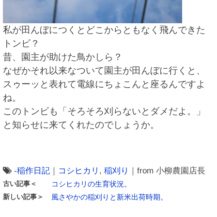
私が田んぼにつくとどこからともなく飛んできた
トンビ？
昔、園主が助けた鳥かしら？
なぜかそれ以来なついて園主が田んぼに行くと、
スゥーッと表れて電線にちょこんと座るんですよ
ね。
このトンビも「そろそろ刈らないとダメだよ。」
と知らせに来てくれたのでしょうか。
-
稲作日記
｜
コシヒカリ
,
稲刈り
｜from 小柳農園店長
古い記事＜
コシヒカリの生育状況。
新しい記事＞
風さやかの稲刈りと新米出荷時期。