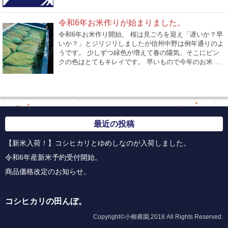
令和6年お米作りが始まりました。
令和6年お米作り開始。 桜は見ごろを迎え「遅いか？早
いか？」とジリジリしましたが信州中野は例年通りのよ
うです。 少しずつ緑色が増えて春の陽気、そこにピン
クの色はとてもキレイです。 早いもので今年のお米 …
最近の投稿
【新米入荷！】コシヒカリとゆめしなのが入荷しました。
令和6年産新米予約受付開始。
商品価格改定のお知らせ。
コシヒカリの田んぼ。
Copyright©小柳農園,2018 All Rights Reserved.