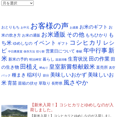
ア
ー
タグ
カ
お客様の声
イ
お米のギフト
お
おとりもち
お中元
お歳暮
ブ
お米通販
その他
も
もちひかり
米の炊き方
お米の通販
コシヒカリ
イベント
レシ
ち米
ゆめしなの
ギフト
年中行事
新
ピ
営業日について
奉献
中日農業賞
保存方法
切り餅
米
生育状況
田の作業
田
新米の予約
暮らし
明治神宮
温湯消毒
田植え
皇室新嘗祭献穀米
の生き物
直売所
真空
畔ぬり
稲刈り
美味しいおかず
美味しいお
種まき
パック
節分
風さやか
米
育苗
苗箱の伏せ
草取り
長野県
NEW POST
【新米入荷！】コシヒカリとゆめしなのが入
荷しました。
【新米入荷！】コシヒカリとゆめしなのが入荷しまし