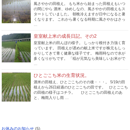
風さやかの田植え。 もち米から始まった田植えもいつ
の間にやら 酒米、ゆめしなの、風さやかの田植えもス
タートしていました。 朝晩冷えますが日中になると暑
くなります。 これから暑くなる時期に風さやかはさっ
…
皇室献上米の成長日記。その2
皇室献上米の田んぼの様子。 しっかり根付き力強く育
っています。 田植えが遅めの献上米ですが株元もしっ
かりしてきて青く健康な様子です。 梅雨時なので水が
多くなりがちです。 「稲が元気なら美味しいお米がで
…
ひとごこち米の生育状況。
酒米の田植え、ひとごこちのその後・・・。 5/19の田
植えから26日経過のひとごこちの田です。 ひとごこち
の田植の様子はコチラ。 ひとごこちの田植えのあ
と、梅雨入りし雨 …
カテゴリー
お休みのお知らせ
(5)