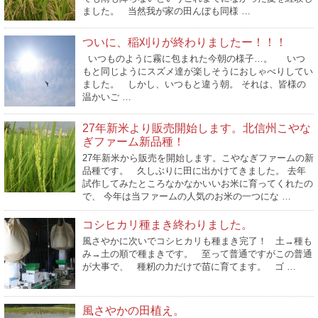
ました。 当然我が家の田んぼも同様 …
ついに、稲刈りが終わりましたー！！！
いつものように霧に包まれた今朝の様子…。 いつ
もと同じようにスズメ達が楽しそうにおしゃべりしてい
ました。 しかし、いつもと違う朝。 それは、皆様の
温かいご …
27年新米より販売開始します。北信州こやな
ぎファーム新品種！
27年新米から販売を開始します。こやなぎファームの新
品種です。 久しぶりに田に出かけてきました。 去年
試作してみたところなかなかいいお米に育ってくれたの
で、 今年は当ファームの人気のお米の一つにな …
コシヒカリ種まき終わりました。
風さやかに次いでコシヒカリも種まき完了！ 土→種も
み→土の順で種まきです。 至って普通ですがこの普通
が大事で、 種籾の力だけで苗に育てます。 ゴ …
風さやかの田植え。