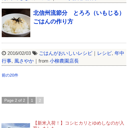
北信州流節分 とろろ（いもじる）
ごはんの作り方
2016/02/03
ごはんがおいしいレシピ
｜
レシピ
,
年中
行事
,
風さやか
｜from
小柳農園店長
前の20件
Page 2 of 2
1
2
ブログ新着
【新米入荷！】コシヒカリとゆめしなのが入