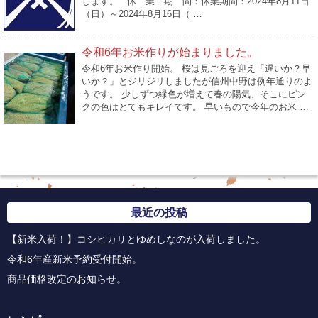
します。 休 業 期 間：休業期間：2024年8月11日
（日）～2024年8月16日（ …
令和6年お米作りが始まりました。
令和6年お米作り開始。 桜は見ごろを迎え「遅いか？早
いか？」とジリジリしましたが信州中野は例年通りのよ
うです。 少しずつ緑色が増えて春の陽気、そこにピン
クの色はとてもキレイです。 早いもので今年のお米 …
最近の投稿
【新米入荷！】コシヒカリとゆめしなのが入荷しました。
令和6年産新米予約受付開始。
商品価格改定のお知らせ。