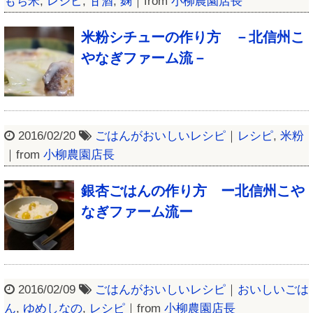
もち米
,
レシピ
,
甘酒
,
麹
｜from
小柳農園店長
米粉シチューの作り方 －北信州こ
やなぎファーム流－
2016/02/20
ごはんがおいしいレシピ
｜
レシピ
,
米粉
｜from
小柳農園店長
銀杏ごはんの作り方 ー北信州こや
なぎファーム流ー
2016/02/09
ごはんがおいしいレシピ
｜
おいしいごは
ん
,
ゆめしなの
,
レシピ
｜from
小柳農園店長