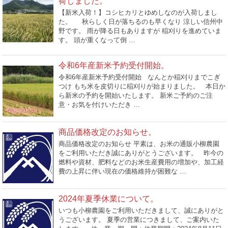
荷しました。
【新米入荷！】コシヒカリとゆめしなのが入荷しまし
た。 秋らしく日が落ちるのも早くなり 涼しい信州中
野です。 雨が降る日もありますが 稲刈りを進めていま
す。 頭が重くなって倒 …
令和6年産新米予約受付開始。
令和6年産新米予約受付開始 なんとか稲刈りまでこぎ
つけ もち米を皮切りに稲刈りが始まりました。 本日か
ら新米の予約を開始いたします。 新米ご予約のご注
意・お気を付けいただき …
商品価格改定のお知らせ。
商品価格改定のお知らせ 平素は、お米の通販小柳農園
をご利用いただき誠にありがとうございます。 昨今の
燃料や資材、肥料などのお米生産費用の増加や、加工経
費の上昇に伴い現在の価格維持が困難な …
2024年夏季休業について。
いつも小柳農園をご利用いただきまして、誠にありがと
うございます。 夏季の営業につきまして、ご案内いた