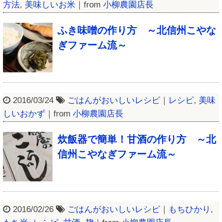
方法
,
美味しいお米
｜from
小柳農園店長
ふき味噌の作り方 ～北信州こやな
ぎファーム流～
2016/03/24
ごはんがおいしいレシピ
｜
レシピ
,
美味
しいおかず
｜from
小柳農園店長
炊飯器で簡単！甘酒の作り方 ～北
信州こやなぎファーム流～
2016/02/26
ごはんがおいしいレシピ
｜
もちひかり
,