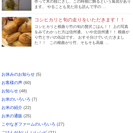
作って木の枝にさし、この時期に飾るという風習があり
ます。 やることも見た目も読んで字の …
コシヒカリと旬の走りをいただきます！！
コシヒカリと根曲り竹の旬の贅沢ごはん！！ 上の写真
をみてわかった方は信州通。 いや北信州通！！ 根曲が
り竹とサバの缶詰です。 おすそ分けでいただきまし
た！！ この根曲がり竹、そもそも高級 …
カテゴリー
お休みのお知らせ
(5)
お客様の声
(60)
お知らせ
(48)
お米のいろいろ
(7)
お米の紹介
(22)
お米の通販
(25)
こやなぎファームのいろいろ
(27)
ごはんがおいしいレシピ
(21)