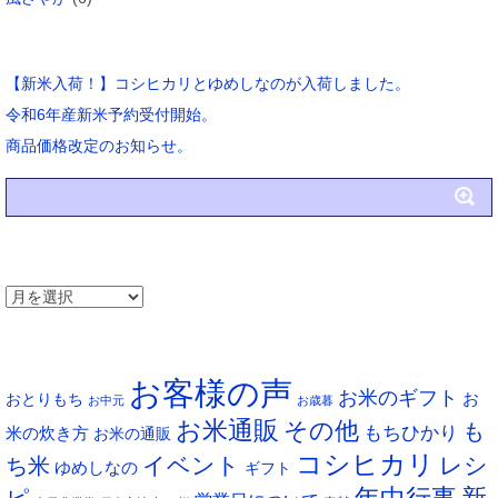
ブログ新着
【新米入荷！】コシヒカリとゆめしなのが入荷しました。
令和6年産新米予約受付開始。
商品価格改定のお知らせ。
アーカイブ
ア
ー
タグ
カ
お客様の声
イ
お米のギフト
お
おとりもち
お中元
お歳暮
ブ
お米通販
その他
も
もちひかり
米の炊き方
お米の通販
コシヒカリ
イベント
レシ
ち米
ゆめしなの
ギフト
年中行事
新