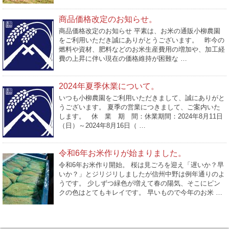
商品価格改定のお知らせ。
商品価格改定のお知らせ 平素は、お米の通販小柳農園
をご利用いただき誠にありがとうございます。 昨今の
燃料や資材、肥料などのお米生産費用の増加や、加工経
費の上昇に伴い現在の価格維持が困難な …
2024年夏季休業について。
いつも小柳農園をご利用いただきまして、誠にありがと
うございます。 夏季の営業につきまして、ご案内いた
します。 休 業 期 間：休業期間：2024年8月11日
（日）～2024年8月16日（ …
令和6年お米作りが始まりました。
令和6年お米作り開始。 桜は見ごろを迎え「遅いか？早
いか？」とジリジリしましたが信州中野は例年通りのよ
うです。 少しずつ緑色が増えて春の陽気、そこにピン
クの色はとてもキレイです。 早いもので今年のお米 …