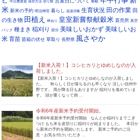
ピ
営業日について
奉献
中日農業賞
保存方法
切り餅
米
生育状況
田の作業
田
新米の予約
暮らし
明治神宮
温湯消毒
田植え
皇室新嘗祭献穀米
の生き物
直売所
真空
畔ぬり
稲刈り
美味しいおかず
美味しいお
種まき
パック
節分
風さやか
米
育苗
苗箱の伏せ
草取り
長野県
NEW POST
【新米入荷！】コシヒカリとゆめしなのが入
荷しました。
【新米入荷！】コシヒカリとゆめしなのが入荷しまし
た。 秋らしく日が落ちるのも早くなり 涼しい信州中
野です。 雨が降る日もありますが 稲刈りを進めていま
す。 頭が重くなって倒 …
令和6年産新米予約受付開始。
令和6年産新米予約受付開始 なんとか稲刈りまでこぎ
つけ もち米を皮切りに稲刈りが始まりました。 本日か
ら新米の予約を開始いたします。 新米ご予約のご注
意・お気を付けいただき …