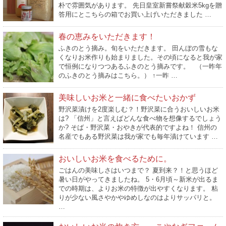
朴で雰囲気があります。 先日皇室新嘗祭献穀米5kgを贈
答用にとこちらの箱でお買い上げいただきました …
春の恵みをいただきます！
ふきのとう摘み。旬をいただきます。 田んぼの雪もな
くなりお米作りも始まりました。その頃になると我が家
で恒例になりつつあるふきのとう摘みです。 （一昨年
のふきのとう摘みはこちら。） ↑一昨 …
美味しいお米と一緒に食べたいおかず
野沢菜漬けを2度楽しむ？！野沢菜に合うおいしいお米
は? 「信州」と言えばどんな食べ物を想像するでしょう
か? そば・野沢菜・おやきが代表的ですよね！ 信州の
名産でもある野沢菜は我が家でも毎年漬けています …
おいしいお米を食べるために。
ごはんの美味しさはいつまで？ 夏到来？！と思うほど
暑い日がやってきましたね。 5・6月頃～新米が出るま
での時期は、よりお米の特徴が出やすくなります。 粘
りが少ない風さやかやゆめしなのはよりサッパリと。
…