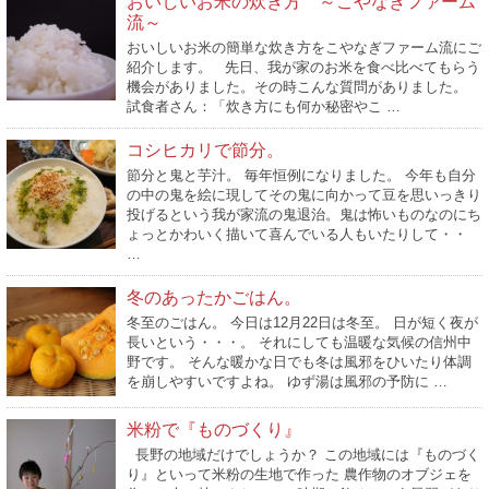
おいしいお米の炊き方 ～こやなぎファーム
流～
おいしいお米の簡単な炊き方をこやなぎファーム流にご
紹介します。 先日、我が家のお米を食べ比べてもらう
機会がありました。その時こんな質問がありました。
試食者さん：「炊き方にも何か秘密やこ …
コシヒカリで節分。
節分と鬼と芋汁。 毎年恒例になりました。 今年も自分
の中の鬼を絵に現してその鬼に向かって豆を思いっきり
投げるという我が家流の鬼退治。鬼は怖いものなのにち
ょっとかわいく描いて喜んでいる人もいたりして・・
…
冬のあったかごはん。
冬至のごはん。 今日は12月22日は冬至。 日が短く夜が
長いという・・・。 それにしても温暖な気候の信州中
野です。 そんな暖かな日でも冬は風邪をひいたり体調
を崩しやすいですよね。 ゆず湯は風邪の予防に …
米粉で『ものづくり』
長野の地域だけでしょうか？ この地域には『ものづく
り』といって米粉の生地で作った 農作物のオブジェを