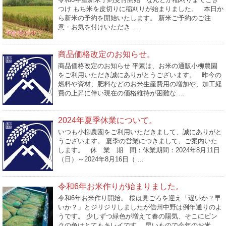
つけ もち米を皮切りに稲刈りが始まりました。 本日か
ら新米の予約を開始いたします。 新米ご予約のご注
意・お気を付けいただき …
商品価格改定のお知らせ。
商品価格改定のお知らせ 平素は、お米の通販小柳農園
をご利用いただき誠にありがとうございます。 昨今の
燃料や資材、肥料などのお米生産費用の増加や、加工経
費の上昇に伴い現在の価格維持が困難な …
2024年夏季休業について。
いつも小柳農園をご利用いただきまして、誠にありがと
うございます。 夏季の営業につきまして、ご案内いた
します。 休 業 期 間：休業期間：2024年8月11日
（日）～2024年8月16日（ …
令和6年お米作りが始まりました。
令和6年お米作り開始。 桜は見ごろを迎え「遅いか？早
いか？」とジリジリしましたが信州中野は例年通りのよ
うです。 少しずつ緑色が増えて春の陽気、そこにピン
クの色はとてもキレイです。 早いもので今年のお米 …