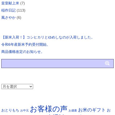
皇室献上米
(7)
稲作日記
(113)
風さやか
(6)
ブログ新着
【新米入荷！】コシヒカリとゆめしなのが入荷しました。
令和6年産新米予約受付開始。
商品価格改定のお知らせ。
アーカイブ
ア
ー
タグ
カ
お客様の声
イ
お米のギフト
お
おとりもち
お中元
お歳暮
ブ