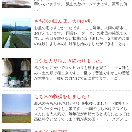
蒔いていきます。 沢山の数のコンテナです。実際に何
…
もち米の田んぼ。大雨の後。
お盆の雨はすごかったです。 ここ毎年、大雨の増水に
おびえています。 雨雲レーダーと川の水位の確認でス
マホから目が離せない状態になりました。 2年前の台風
の経験により早めに対策し始めましたができることは
…
コシヒカリ種まき終わりました。
風さやかに次いでコシヒカリも種まき完了！ 土→種も
み→土の順で種まきです。 至って普通ですがこの普通
が大事で、 種籾の力だけで苗に育てます。 ゴ …
もち米の収穫をしました！
新米のもち米(もちひかり）を収穫しました！ 稲刈りト
ップバッターはもち米です。 当園のもち米はスズメち
ゃんにも大人気で、毎年穂が出始めると彼らにとっては
高級料亭となってしまう我が家の田・・・。 スズメ …