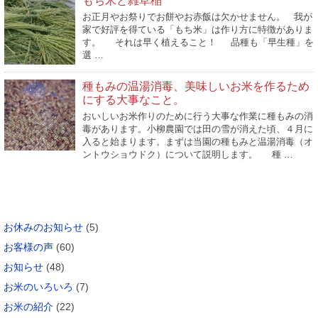
もち米と雑草稲
お正月やお祭りでお餅やお赤飯は欠かせません。 我が
家で好評を得ている「もち米」は作り方に特徴がありま
す。 それは早く植えること！ 品種も「早生種」を
選 …
種もみの温湯消毒、美味しいお米を作るため
にする大事なこと。
おいしいお米作りのために行う大事な作業に種もみの消
毒があります。小柳農園では田の雪が消えた頃、４月に
入ると始まります。まずは当園の種もみと温湯消毒（オ
ントウショウドク）について説明します。 種 …
カテゴリー
お休みのお知らせ
(5)
お客様の声
(60)
お知らせ
(48)
お米のいろいろ
(7)
お米の紹介
(22)