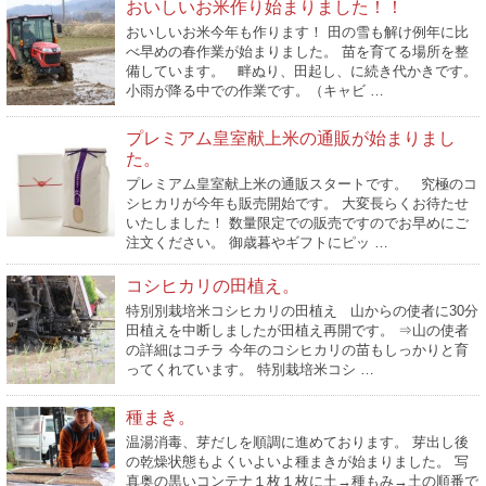
おいしいお米作り始まりました！！
おいしいお米今年も作ります！ 田の雪も解け例年に比
べ早めの春作業が始まりました。 苗を育てる場所を整
備しています。 畔ぬり、田起し、に続き代かきです。
小雨が降る中での作業です。（キャビ …
プレミアム皇室献上米の通販が始まりまし
た。
プレミアム皇室献上米の通販スタートです。 究極のコ
シヒカリが今年も販売開始です。 大変長らくお待たせ
いたしました！ 数量限定での販売ですのでお早めにご
注文ください。 御歳暮やギフトにピッ …
コシヒカリの田植え。
特別別栽培米コシヒカリの田植え 山からの使者に30分
田植えを中断しましたが田植え再開です。 ⇒山の使者
の詳細はコチラ 今年のコシヒカリの苗もしっかりと育
ってくれています。 特別栽培米コシ …
種まき。
温湯消毒、芽だしを順調に進めております。 芽出し後
の乾燥状態もよくいよいよ種まきが始まりました。 写
真奥の黒いコンテナ１枚１枚に土→種もみ→土の順番で