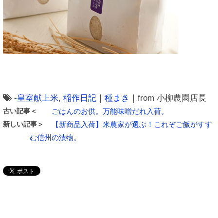
-
皇室献上米
,
稲作日記
｜
種まき
｜from 小柳農園店長
古い記事＜
ごはんのお供。万能味噌だれ入荷。
新しい記事＞
【新商品入荷】米農家が選ぶ！これぞご飯がすす
む信州の漬物。