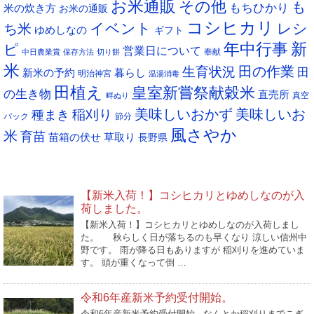
お米通販
その他
も
もちひかり
米の炊き方
お米の通販
コシヒカリ
イベント
レシ
ち米
ゆめしなの
ギフト
年中行事
新
ピ
営業日について
奉献
中日農業賞
保存方法
切り餅
米
生育状況
田の作業
田
新米の予約
暮らし
明治神宮
温湯消毒
田植え
皇室新嘗祭献穀米
の生き物
直売所
真空
畔ぬり
稲刈り
美味しいおかず
美味しいお
種まき
パック
節分
風さやか
米
育苗
苗箱の伏せ
草取り
長野県
NEW POST
【新米入荷！】コシヒカリとゆめしなのが入
荷しました。
【新米入荷！】コシヒカリとゆめしなのが入荷しまし
た。 秋らしく日が落ちるのも早くなり 涼しい信州中
野です。 雨が降る日もありますが 稲刈りを進めていま
す。 頭が重くなって倒 …
令和6年産新米予約受付開始。
令和6年産新米予約受付開始 なんとか稲刈りまでこぎ